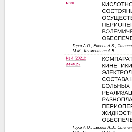
март
КИСЛОТН
СОСТОЯН
ОСУЩЕСТ
ПЕРИОПЕ
ВОЛЕМИЧ
ОБЕСПЕЧ
Гирш А.О., Евсеев А.В., Степан
М.М., Клементьев А.В.
КОМПАРА
№ 4 (2021):
декабрь
КИНЕТИК
ЭЛЕКТРО
СОСТАВА 
БОЛЬНЫХ
РЕАЛИЗА
РАЗНОПЛ
ПЕРИОПЕ
ЖИДКОСТ
ОБЕСПЕЧ
Гирш А.О., Евсеев А.В., Степан