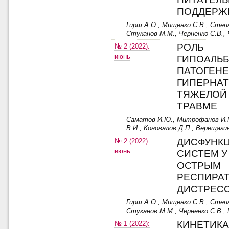
ПОДДЕРЖ
Гирш А.О., Мищенко С.В., Степа
Стуканов М.М., Черненко С.В., 
РОЛЬ
№ 2 (2022):
июнь
ГИПОАЛЬ
ПАТОГЕНЕ
ГИПЕРНА
ТЯЖЕЛОЙ
ТРАВМЕ
Саматов И.Ю., Митрофанов И.М.
В.И., Коновалов Д.П., Верещаги
ДИСФУНКЦ
№ 2 (2022):
июнь
СИСТЕМ У
ОСТРЫМ
РЕСПИРА
ДИСТРЕС
Гирш А.О., Мищенко С.В., Степа
Стуканов М.М., Черненко С.В., 
КИНЕТИКА
№ 1 (2022):