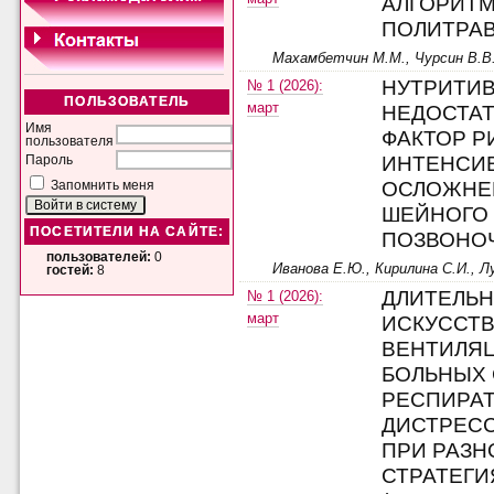
АЛГОРИТ
ПОЛИТРА
Махамбетчин М.М., Чурсин В.В.
НУТРИТИ
№ 1 (2026):
ПОЛЬЗОВАТЕЛЬ
март
НЕДОСТА
Имя
ФАКТОР Р
пользователя
ИНТЕНСИ
Пароль
ОСЛОЖНЕ
Запомнить меня
ШЕЙНОГО
ПОСЕТИТЕЛИ НА САЙТЕ:
ПОЗВОНО
пользователей:
0
Иванова Е.Ю., Кирилина С.И., Л
гостей:
8
ДЛИТЕЛЬ
№ 1 (2026):
март
ИСКУССТ
ВЕНТИЛЯЦ
БОЛЬНЫХ
РЕСПИРА
ДИСТРЕС
ПРИ РАЗ
СТРАТЕГИ