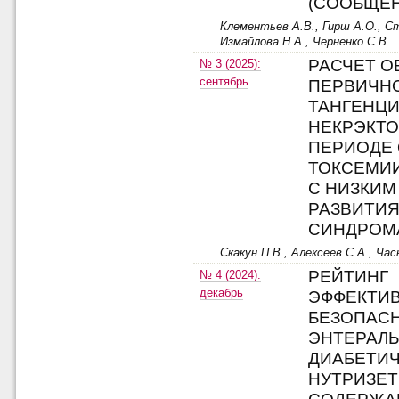
(СООБЩЕН
Клементьев А.В., Гирш А.О., С
Измайлова Н.А., Черненко С.В.
РАСЧЕТ О
№ 3 (2025):
сентябрь
ПЕРВИЧН
ТАНГЕНЦ
НЕКРЭКТО
ПЕРИОДЕ
ТОКСЕМИИ
С НИЗКИМ
РАЗВИТИЯ
СИНДРОМ
Скакун П.В., Алексеев С.А., Ча
РЕЙТИНГ
№ 4 (2024):
декабрь
ЭФФЕКТИ
БЕЗОПАС
ЭНТЕРАЛ
ДИАБЕТИ
НУТРИЗЕТ 