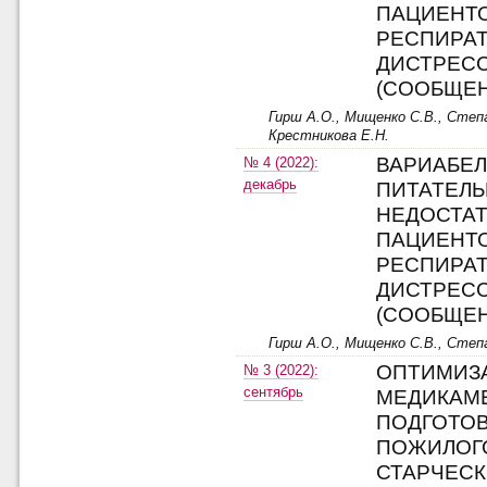
ПАЦИЕНТ
РЕСПИРА
ДИСТРЕС
(СООБЩЕН
Гирш А.О., Мищенко С.В., Степа
Крестникова Е.Н.
ВАРИАБЕ
№ 4 (2022):
декабрь
ПИТАТЕЛ
НЕДОСТАТ
ПАЦИЕНТ
РЕСПИРА
ДИСТРЕС
(СООБЩЕН
Гирш А.О., Мищенко С.В., Степа
ОПТИМИЗ
№ 3 (2022):
сентябрь
МЕДИКАМ
ПОДГОТО
ПОЖИЛОГ
СТАРЧЕСК