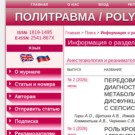
ГЛАВНАЯ
О НАС
ВХОД
РЕ
ПОЛИТРАВМА / POL
1819-1495
ISSN:
Главная
>
Поиск
>
Информация о р
2541-867X
E-ISSN:
Информация о раздел
ЯЗЫК
Анестезиология и реанимато
ВЫПУСК
НАЗВАНИЕ
ПЕРЕДОВ
№ 2 (2026):
июнь
ДИАГНОСТ
МЕТАБОЛ
ДИСФУНКЦ
С СЕПСИ
Гирш А.О., Щетина А.В., Измайл
Клементьев А.В., Черненко С.В.
РОЛЬ КРО
№ 1 (2026):
март