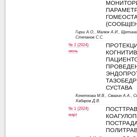
МОНИТОР
ПАРАМЕТ
ГОМЕОСТ
(СООБЩЕН
Гирш А.О., Малюк А.И., Щетина 
Степанов С.С.
ПРОТЕКЦ
№ 2 (2024):
июнь
КОГНИТИ
ПАЦИЕНТ
ПРОВЕДЕ
ЭНДОПРО
ТАЗОБЕД
СУСТАВА
Кочеткова М.В., Смагин А.А., С
Хабаров Д.В.
ПОСТТРА
№ 1 (2024):
март
КОАГУЛОП
ПОСТРАД
ПОЛИТРА