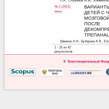
П.А., Стуканов М.М., Клементь
ВАРИАНТ
№ 2 (2021):
июнь
ДЕТЕЙ С 
МОЗГОВО
ПОСЛЕ
ДЕКОМПР
ТРЕПАНА
Шмаков А.Н., Бударова К.В., Ели
1 - 25 из 42
результатов
©
Благотворительный Фонд