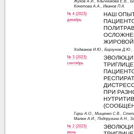
Жуков А.И., Клычникова Е.В., Ба
Кочетова А.А., Иванов П.А.
НАШ ОПЫ
№ 4 (2023):
декабрь
ПАЦИЕНТО
ПОЛИТРА
ОСЛОЖНЕ
ЖИРОВОЙ
Ходжанов И.Ю., Борзунов Д.Ю.,
ЭВОЛЮЦИЯ
№ 3 (2023):
сентябрь
ТРИГЛИЦЕ
ПАЦИЕНТ
РЕСПИРА
ДИСТРЕС
ПРИ РАЗ
НУТРИТИ
(СООБЩЕН
Гирш А.О., Мищенко С.В., Степа
Малюк А.И., Подпругина А.Н., З
ЭВОЛЮЦИЯ
№ 2 (2023):
июнь
ТРИГЛИЦЕ