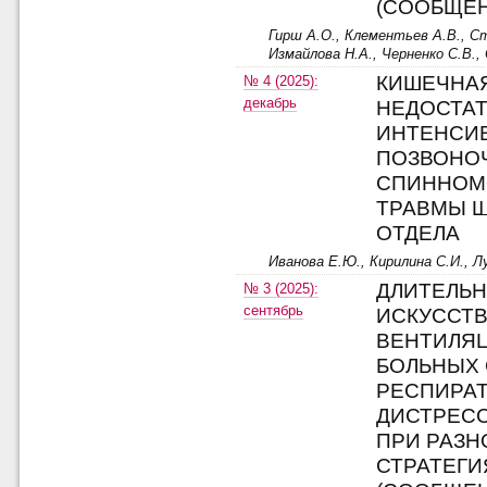
(СООБЩЕН
Гирш А.О., Клементьев А.В., С
Измайлова Н.А., Черненко С.В.,
КИШЕЧНА
№ 4 (2025):
декабрь
НЕДОСТАТ
ИНТЕНСИ
ПОЗВОНО
СПИННОМ
ТРАВМЫ 
ОТДЕЛА
Иванова Е.Ю., Кирилина С.И., Л
ДЛИТЕЛЬ
№ 3 (2025):
сентябрь
ИСКУССТ
ВЕНТИЛЯЦ
БОЛЬНЫХ
РЕСПИРА
ДИСТРЕС
ПРИ РАЗ
СТРАТЕГИ