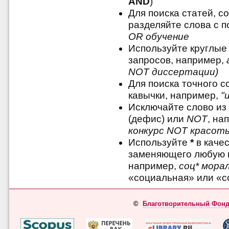
AND
)
Для поиска статей, с
разделяйте слова с
OR обучение
Используйте круглые
запросов, например,
NOT диссертации)
Для поиска точного 
кавычки, например,
"
Исключайте слово из
(дефис) или
NOT
, на
конкурс NOT красот
Используйте
*
в качес
заменяющего любую 
например,
соц* мора
«социальная» или «с
©
Благотворительный Фонд