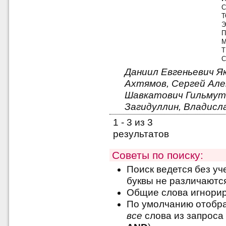
С
Т
Э
П
М
Т
С
Даниил Евгеньевич Я
Ахтямов, Сергей Але
Шавкатович Гильмут
Загидуллин, Владисл
1 - 3 из 3
результатов
Советы по поиску:
Поиск ведется без уч
буквы не различаютс
Общие слова игнори
По умолчанию отобра
все
слова из запроса 