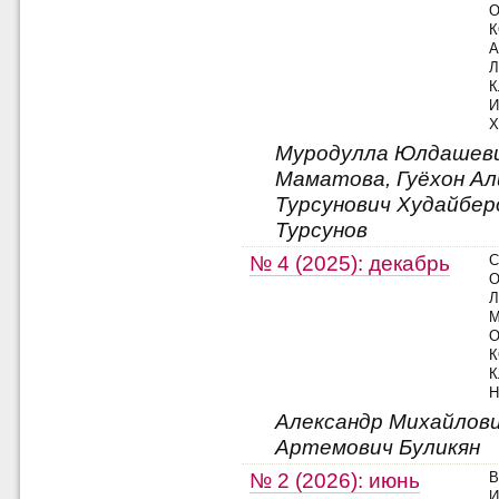
О
К
А
Л
К
И
Х
Муродулла Юлдашеви
Маматова, Гуёхон Ал
Турсунович Худайбер
Турсунов
№ 4 (2025): декабрь
О
Л
М
О
К
К
Александр Михайлов
Артемович Буликян
№ 2 (2026): июнь
И