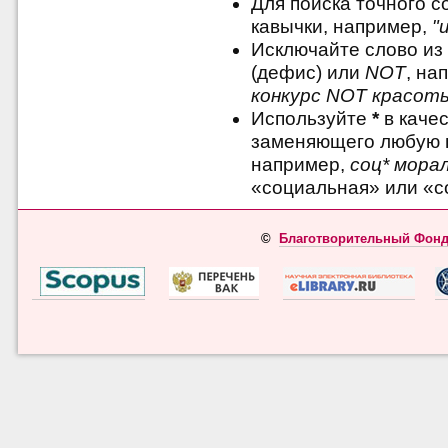
Для поиска точного 
кавычки, например,
"
Исключайте слово из
(дефис) или
NOT
, на
конкурс NOT красот
Используйте
*
в качес
заменяющего любую 
например,
соц* мора
«социальная» или «с
©
Благотворительный Фонд