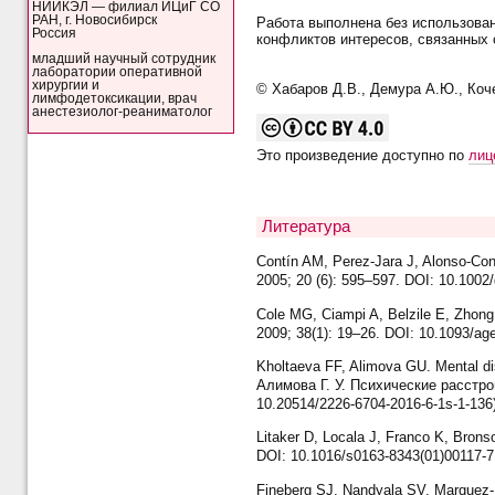
НИИКЭЛ — филиал ИЦиГ СО
РАН, г. Новосибирск
Работа выполнена без использова
Россия
конфликтов интересов, связанных 
младший научный сотрудник
лаборатории оперативной
хирургии и
© Хабаров Д.В., Демура А.Ю., Коче
лимфодетоксикации, врач
анестезиолог-реаниматолог
Это произведение доступно по
лиц
Литература
Contín AM, Perez-Jara J, Alonso-Contí
2005; 20 (6): 595–597. DOI: 10.1002
Cole MG, Ciampi A, Belzile E, Zhong L
2009; 38(1): 19–26. DOI: 10.1093/ag
Kholtaeva FF, Alimova GU. Mental dis
Алимова Г. У. Психические расстро
10.20514/2226-6704-2016-6-1s-1-136
Litaker D, Locala J, Franco K, Brons
DOI: 10.1016/s0163-8343(01)00117-7
Fineberg SJ, Nandyala SV, Marquez-La