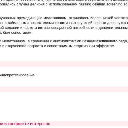
овались случаи делирия с использованием Nursing delirium screening s
олучавших премедикацию мелатонином, отличалась более низкой частот
лее стабильными показателями когнитивных функций первые двое суток
ой седации и частота интраоперационной потребности в дополнительном
ах был сопоставим.
 мелатонином, в сравнении с анксиолитиками безнодиазепинового ряда
о и старческого возраста с сопоставимым седативным эффектом.
эндопротезирование
и и конфликте интересов