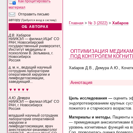
Как процитировать
материал
Отправить письмо
автору
(Требуется вход в систему)
Главная
>
№ 3 (2022)
>
Хабаров
ОБ АВТОРАХ
Д.В. Хабаров
НИИКЭЛ — филиал ИЦиГ СО
РАН; Новосибирский
государственный университет,
Институт медицины и
ОПТИМИЗАЦИЯ МЕДИКАМЕ
психологии В. Зельмана, г.
ПОД КОНТРОЛЕМ КОГНИТ
Новосибирск
Россия
д. м. н., ведущий научный
Хабаров Д.В., Демура А.Ю., Кочетк
сотрудник лаборатории
оперативной хирургии и
лимфодетоксикации,
заведующий...
Аннотация
▼▼▼▼▼
Цель исследования —
оценить э
А.Ю. Демура
НИИКЭЛ — филиал ИЦиГ СО
эндопротезированием крупных суст
РАН, г. Новосибирск
пожилого и старческого возрастов.
Россия
младший научный сотрудник
Материалы и методы.
Пациенты н
лаборатории оперативной
— премедикация анксиолитиками бе
хирургии и
лимфодетоксикации, врач
уровень когнитивных функций на в
анестезиолог-реаниматолог
Cog, проводилась оценка болевого