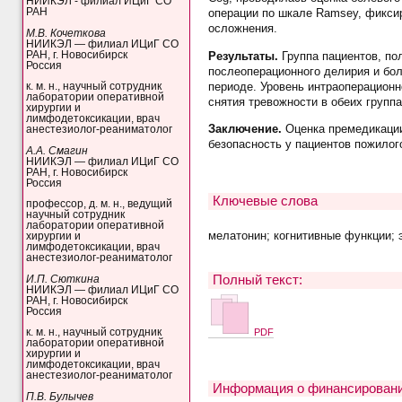
НИИКЭЛ - филиал ИЦиГ СО
РАН
операции по шкале Ramsey, фиксир
осложнения.
М.В. Кочеткова
НИИКЭЛ — филиал ИЦиГ СО
РАН, г. Новосибирск
Результаты.
Группа пациентов, п
Россия
послеоперационного делирия и бо
периоде. Уровень интраоперационн
к. м. н., научный сотрудник
лаборатории оперативной
снятия тревожности в обеих групп
хирургии и
лимфодетоксикации, врач
Заключение.
Оценка премедикации
анестезиолог-реаниматолог
безопасность у пациентов пожилог
А.А. Смагин
НИИКЭЛ — филиал ИЦиГ СО
РАН, г. Новосибирск
Россия
Ключевые слова
профессор, д. м. н., ведущий
научный сотрудник
лаборатории оперативной
мелатонин; когнитивные функции; 
хирургии и
лимфодетоксикации, врач
анестезиолог-реаниматолог
Полный текст:
И.П. Сюткина
НИИКЭЛ — филиал ИЦиГ СО
РАН, г. Новосибирск
Россия
PDF
к. м. н., научный сотрудник
лаборатории оперативной
хирургии и
лимфодетоксикации, врач
анестезиолог-реаниматолог
Информация о финансировани
П.В. Булычев