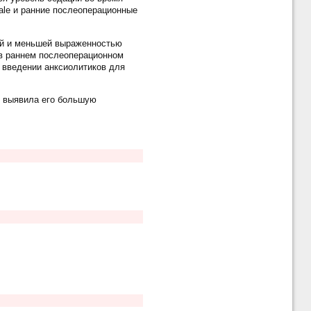
cale и ранние послеоперационные
ой и меньшей выраженностью
 в раннем послеоперационном
 введении анксиолитиков для
, выявила его большую