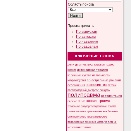
Область поиска
Просматривать
По выпускам
По авторам
По названию
По разделам
КЛЮЧЕВЫЕ СЛОВА
дети
диагностика
закрытая травма
интенсивная терапия
живота
коленный сустав
летальность
микрохирургия
огнестрельные ранения
остеосинтез
осложнения
острый
респираторный дистресс-синдром
политравма
реабилитация
сочетанная травма
сепсис
тотальное эндопротезирование
травма
спинного мозга
травматическая болезнь
спинного мозга
травматическое
черепно-
повреждение спинного мозга
мозговая травма