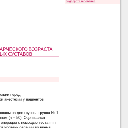
эндопротезирование
АРЧЕСКОГО ВОЗРАСТА
ЫХ СУСТАВОВ
кации перед
й анестезии у пациентов
ованы на две группы: группа № 1
ном (n = 50). Оценивался
 операции с помощью теста mini
ся уровень седации во время