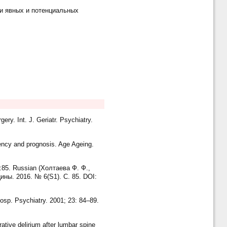
и явных и потенциальных
ry. Int. J. Geriatr. Psychiatry.
uency and prognosis. Age Ageing.
1):85. Russian (Холтаева Ф. Ф.,
ны. 2016. № 6(S1). С. 85. DOI:
Hosp. Psychiatry. 2001; 23: 84–89.
tive delirium after lumbar spine