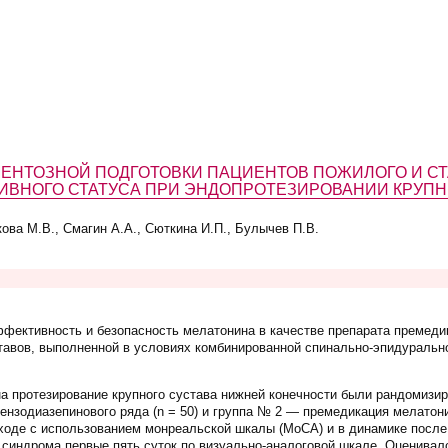
НТОЗНОЙ ПОДГОТОВКИ ПАЦИЕНТОВ ПОЖИЛОГО И СТ
ИВНОГО СТАТУСА ПРИ ЭНДОПРОТЕЗИРОВАНИИ КРУПН
ова М.В., Смагин А.А., Сюткина И.П., Булычев П.В.
ффективность и безопасность мелатонина в качестве препарата премеди
авов, выполненной в условиях комбинированной спинально-эпидурально
а протезирование крупного сустава нижней конечности были рандомизир
нзодиазепинового ряда (n = 50) и группа № 2 — премедикация мелатони
ходе с использованием монреальской шкалы (MoCА) и в динамике после
 синдрома первые пять суток по визуально-аналоговой шкале. Оценивал