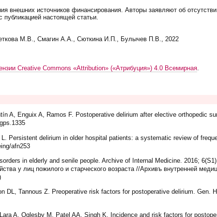
ния внешних источников финансирования. Авторы заявляют об отсутстви
с публикацией настоящей статьи.
ткова М.В., Смагин А.А., Сюткина И.П., Булычев П.В., 2022
ензии Creative Commons «Attribution» («Атрибуция») 4.0 Всемирная
.
n A, Enguix A, Ramos F. Postoperative delirium after elective orthopedic surge
/gps.1335
. Persistent delirium in older hospital patients: a systematic review of freq
eing/afn253
orders in elderly and senile people. Archive of Internal Medicine. 2016; 6(S
йства у лиц пожилого и старческого возраста //Архивъ внутренней медици
)
on DL, Tannous Z. Preoperative risk factors for postoperative delirium. Gen. 
ra A, Oglesby M, Patel AA, Singh K. Incidence and risk factors for postopera