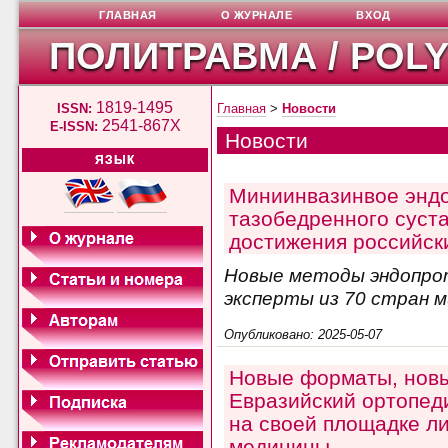
ГЛАВНАЯ
О ЖУРНАЛЕ
ВХОД
ПОЛИТРАВМА / POL
1819-1495
ISSN:
Главная
>
Новости
2541-867X
E-ISSN:
Новости
ЯЗЫК
Миниинвазинвое энд
тазобедренного суст
достижения российск
Новые методы эндопро
эксперты из 70 стран 
Опубликовано: 2025-05-07
Новые форматы, новы
Евразийский ортопед
на своей площадке л
медицины