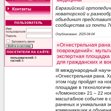
Евразийский ортопедич
новаторской и разнооб
объединит представит
ПОЛЬЗОВАТЕЛЬ
сообщества из почти 7
Имя
пользователя
Опубликовано: 2025-04-04
Пароль
Запомнить меня
«Огнестрельная рана
повреждений»: мульт
ПОСЕТИТЕЛИ НА САЙТЕ:
экспертная площадка
пользователей:
0
для гражданских и в
гостей:
6
III международный науч
«Огнестрельная рана. Х
этом году пройдет на н
площадке в технологиче
«Ломоносов» 21 – 22 но
масштабное событие в 
раненых и уникальная э
коммуникации и обучени