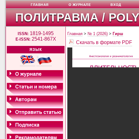
ГЛАВНАЯ
О ЖУРНАЛЕ
ВХОД
ПОЛИТРАВМА / POL
1819-1495
ISSN:
Главная
>
№ 1 (2026)
>
Гирш
2541-867X
E-ISSN:
Скачать в формате PDF
ЯЗЫК