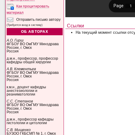
Как процитировать
материал
Отправить письмо автору
Ссылки
(Требуется вход в систему)
ОБ АВТОРАХ
На текущий момент ссылки отсу
А.О. Гирш
ФГБОУ ВО ОмГМУ Минздрава
России, г. Омск
Россия
д.м.н., профессор, профессор
кафедры общей хирургии
А.В. Клементьев
ФГБОУ ВО ОмГМУ Минздрава
России, г. Омск
Россия
к.м.н., доцент кафедры
анестезиологии и
реаниматологии
С.С. Степанов
ФГБОУ ВО ОмГМУ Минздрава
России, г. Омск
Россия
д.м.н., профессор кафедры
гистологии и цитологии
С.В. Мищенко
БУЗОО ГКБСМП № 1, г. Омск