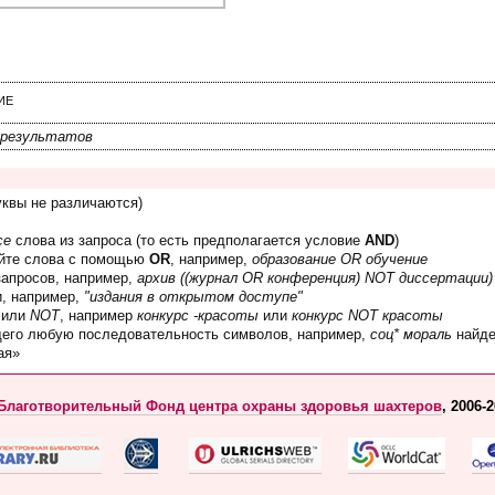
ИЕ
результатов
уквы не различаются)
се
слова из запроса (то есть предполагается условие
AND
)
яйте слова с помощью
OR
, например,
образование OR обучение
запросов, например,
архив ((журнал OR конференция) NOT диссертации)
и, например,
"издания в открытом доступе"
 или
NOT
, например
конкурс -красоты
или
конкурс NOT красоты
щего любую последовательность символов, например,
соц* мораль
найде
ая»
Благотворительный Фонд центра охраны здоровья шахтеров
, 2006-