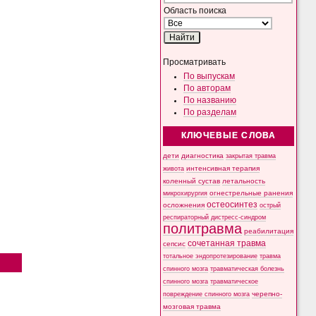
Область поиска
Просматривать
По выпускам
По авторам
По названию
По разделам
КЛЮЧЕВЫЕ СЛОВА
дети
диагностика
закрытая травма
интенсивная терапия
живота
коленный сустав
летальность
микрохирургия
огнестрельные ранения
остеосинтез
осложнения
острый
респираторный дистресс-синдром
политравма
реабилитация
сочетанная травма
сепсис
тотальное эндопротезирование
травма
спинного мозга
травматическая болезнь
спинного мозга
травматическое
черепно-
повреждение спинного мозга
мозговая травма