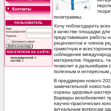
персп
теоре
политравмы.
ПОЛЬЗОВАТЕЛЬ
Хочу поблагодарить все
Имя
в качестве площадки для
пользователя
Пароль
представивших работы н
Запомнить меня
рецензентов и членов ре
грамотную и всесторонню
ПОСЕТИТЕЛИ НА САЙТЕ:
соблюдение международн
пользователей:
0
материалов. Надеюсь, та
гостей:
3
позволит в дальнейшем 
полезным и интересным д
В преддверии нового 202
замечательной новостью:
охраны здоровья шахтер
Варвары возобновляет п
научно-практических ко
актуальным вопросам зд