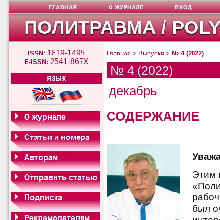
ГЛАВНАЯ
О ЖУРНАЛЕ
ВХОД
ПОЛИТРАВМА / POL
1819-1495
ISSN:
Главная
>
Выпуски
>
№ 4 (2022)
2541-867X
E-ISSN:
№ 4 (2022)
ЯЗЫК
декабрь
СОДЕРЖАНИЕ
Уважа
Этим 
«Поли
рабочи
был о
интер