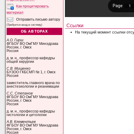
Как процитировать
материал
Отправить письмо автору
Ссылки
(Требуется вход в систему)
ОБ АВТОРАХ
На текущий момент ссылки отсу
А.О. Гирш
ФГБОУ ВО ОмГМУ Минздрава
России, г. Омск
Россия
д. м. н., профессор кафедры
общей хирургии
С.В. Мищенко
БУЗОО ГКБСМП № 1, г. Омск
Россия
заместитель главного врача по
анестезиологии и реанимации
С.С. Степанов
ФГБОУ ВО ОмГМУ Минздрава
России, г. Омск
Россия
д. м. н., профессор кафедры
гистологии и цитологии
А.В. Клементьев
ФГБОУ ВО ОмГМУ Минздрава
России, г. Омск
Россия