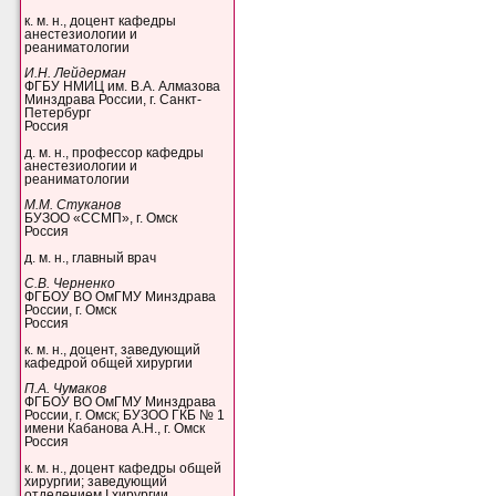
к. м. н., доцент кафедры
анестезиологии и
реаниматологии
И.Н. Лейдерман
ФГБУ НМИЦ им. В.А. Алмазова
Минздрава России, г. Санкт-
Петербург
Россия
д. м. н., профессор кафедры
анестезиологии и
реаниматологии
М.М. Стуканов
БУЗОО «ССМП», г. Омск
Россия
д. м. н., главный врач
С.В. Черненко
ФГБОУ ВО ОмГМУ Минздрава
России, г. Омск
Россия
к. м. н., доцент, заведующий
кафедрой общей хирургии
П.А. Чумаков
ФГБОУ ВО ОмГМУ Минздрава
России, г. Омск; БУЗОО ГКБ № 1
имени Кабанова А.Н., г. Омск
Россия
к. м. н., доцент кафедры общей
хирургии; заведующий
отделением I хирургии