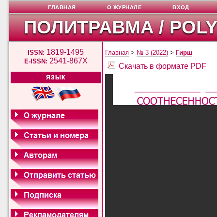
ГЛАВНАЯ
О ЖУРНАЛЕ
ВХОД
ПОЛИТРАВМА / POL
1819-1495
ISSN:
Главная
>
№ 3 (2022)
>
Гирш
2541-867X
E-ISSN:
Скачать в формате PDF
ЯЗЫК