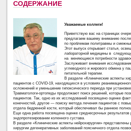
СОДЕРЖАНИЕ
Уважаемые коллеги!
Приветствую вас на страницах очере
предлагаем вашему вниманию послед
по проблемам политравмы и смежны
Этот выпуск открывает статья, осве
лабораторной медицины в следующем
на меняющиеся потребности здраво
Заслуживает внимания исследование
углеводного и жирового обмена у па
питательной терапии.
В разделе «Клинические аспекты хи
пациентов с COVID-19, находящихся в условиях реанимационног
осложнений и уменьшение гипоксического периода при установке
Травматологи-ортопеды продолжают поиск решений, которые позв
пациентов. Так, одно из их исследований посвящено оценке фа
конечностей, другое — поиску метода лечения пациентов с пов
отдела бедренной кости, который обеспечивал бы раннюю полно
Еще одна работа посвящена
оценке среднесрочных результатов 
эндопротезировании коленного сустава.
В разделе «Клинические аспекты нейрохирургии» представлены 
хирургии дегенеративных заболеваний поясничного отдела позво