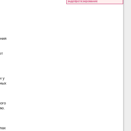
эндопротезирование
ения
ют
и у
йных
ого
ию.
пах