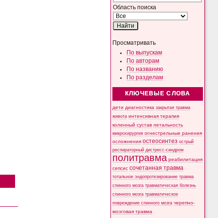
Область поиска
Просматривать
По выпускам
По авторам
По названию
По разделам
КЛЮЧЕВЫЕ СЛОВА
дети
диагностика
закрытая травма
интенсивная терапия
живота
коленный сустав
летальность
микрохирургия
огнестрельные ранения
остеосинтез
осложнения
острый
респираторный дистресс-синдром
политравма
реабилитация
сочетанная травма
сепсис
тотальное эндопротезирование
травма
спинного мозга
травматическая болезнь
спинного мозга
травматическое
черепно-
повреждение спинного мозга
мозговая травма