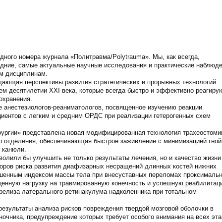
дного номера журнала «Политравма/Polytrauma». Мы, как всегда,
ние, самые актуальные научные исследования и практические наблюд
м дисциплинам.
щающая перспективы развития стратегических и прорывных технологий
 десятилетии XXI века, которые всегда быстро и эффективно реагиру
охранения.
 анестезиологов-реаниматологов, посвященное изучению реакции
циентов с легким и средним ОРДС при реализации гетерогенных схем
рургии» представлена новая модифицированная технология трахеостоми
о отделения, обеспечивающая быстрое заживление с минимизацией гно
 канюли.
олили бы улучшить не только результаты лечения, но и качество жизни
кторов риска развития диафизарных несращений длинных костей нижних
ышенным индексом массы тела при внесуставных переломах проксимальн
ценную нагрузку на травмированную конечность и успешную реабилитац
релиза латерального ретинакулума надколенника при тотальном
результаты анализа рисков повреждения твердой мозговой оболочки в
ночника, предупреждение которых требует особого внимания на всех эта