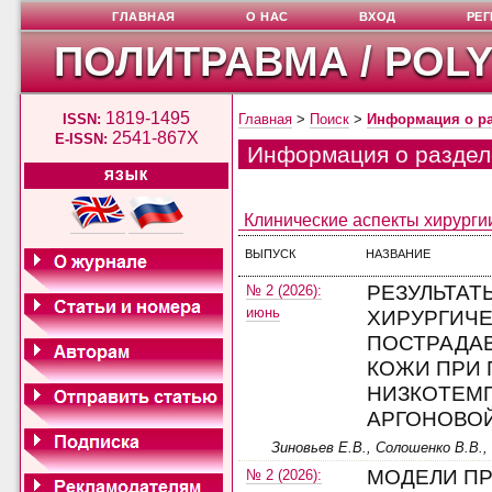
ГЛАВНАЯ
О НАС
ВХОД
РЕ
ПОЛИТРАВМА / POL
1819-1495
ISSN:
Главная
>
Поиск
>
Информация о р
2541-867X
E-ISSN:
Информация о раздел
ЯЗЫК
Клинические аспекты хирурги
ВЫПУСК
НАЗВАНИЕ
РЕЗУЛЬТАТ
№ 2 (2026):
июнь
ХИРУРГИЧЕ
ПОСТРАДА
КОЖИ ПРИ
НИЗКОТЕМ
АРГОНОВО
Зиновьев Е.В., Солошенко В.В.,
МОДЕЛИ П
№ 2 (2026):