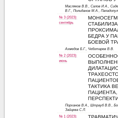
Масляков В.В., Салов И.А., Сиде
В.Г., Полиданов М.А., Пападопу
МОНОСЕГМ
№ 3 (2023):
сентябрь
СТАБИЛИЗ
ПРОКСИМА
БЕДРА У П
БОЕВОЙ Т
Ахмедов Б.Г., Чеботарев В.В.
ОСОБЕННО
№ 2 (2023):
июнь
ВЫПОЛНЕН
ДИЛАТАЦИ
ТРАХЕОСТ
ПАЦИЕНТОВ 
ТАКТИКА В
ПАЦИЕНТА,
ПЕРСПЕКТ
Порханов В.А., Штрауб В.В., Бо
Зайцева С.Л.
ТРАВМАТИ
№ 1 (2023):