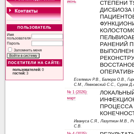
июнь
СТЕПЕНИ 
ДИСБИОЗА 
ПАЦИЕНТО
ФУНКЦИОН
ПОЛЬЗОВАТЕЛЬ
КОЛОСТОМ
Имя
ПЕЛЬВИОА
пользователя
РАНЕНИЙ П
Пароль
ВЫПОЛНЕН
Запомнить меня
РЕКОНСТРУ
ПОСЕТИТЕЛИ НА САЙТЕ:
ВОССТАНО
пользователей:
0
ОПЕРАТИВ
гостей:
3
Еселевич Р.В., Балюра О.В., Ги
С.М., Левковский С.С., Суров Д.
ЛОКАЛЬНЫ
№ 1 (2026):
март
ИНФЕКЦИО
ПРОЦЕССА
КОНЕЧНОС
Ивануса С.Я., Лазуткин М.В., Ри
С.В.
№ 4 (2025):