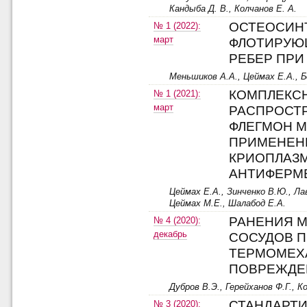
Кандыба Д. В., Колчанов Е. А.
ОСТЕОСИН
№ 1 (2022):
март
ФЛОТИРУЮ
РЕБЕР ПРИ
Меньшиков А.А., Цеймах Е.А., Б
КОМПЛЕКС
№ 1 (2021):
март
РАСПРОСТ
ФЛЕГМОН М
ПРИМЕНЕН
КРИОПЛАЗ
АНТИФЕРМ
Цеймах Е.А., Зинченко В.Ю., Ла
Цеймах М.Е., Шалабод Е.А.
РАНЕНИЯ 
№ 4 (2020):
декабрь
СОСУДОВ П
ТЕРМОМЕХ
ПОВРЕЖДЕ
Дубров В.Э., Герейханов Ф.Г., К
СТАНДАРТИ
№ 3 (2020):