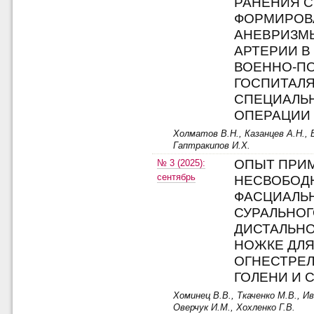
РАНЕНИЯ С
ФОРМИРОВ
АНЕВРИЗМ
АРТЕРИИ В
ВОЕННО-П
ГОСПИТАЛ
СПЕЦИАЛЬ
ОПЕРАЦИИ
Холматов В.Н., Казанцев А.Н., Б
Гаптракипов И.Х.
ОПЫТ ПРИ
№ 3 (2025):
сентябрь
НЕСВОБОД
ФАСЦИАЛЬ
СУРАЛЬНОГ
ДИСТАЛЬН
НОЖКЕ ДЛ
ОГНЕСТРЕЛ
ГОЛЕНИ И 
Хоминец В.В., Ткаченко М.В., Ив
Оверчук И.М., Хохленко Г.В.