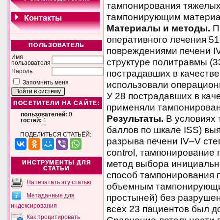
тампонирования тяжелы
тампонирующим материа
Материалы и методы.
П
оперативного лечения 51
ПОЛЬЗОВАТЕЛЬ
повреждениями печени IV
Имя
структуре политравмы (33
пользователя
пострадавших в качестве
Пароль
использовали операционн
Запомнить меня
У 28 пострадавших в кач
ПОСЕТИТЕЛИ НА САЙТЕ:
применяли тампонирова
пользователей:
0
Результаты.
В условиях 
гостей:
1
баллов по шкале ISS) вы
ПОДЕЛИТЬСЯ СТАТЬЁЙ:
разрыва печени IV–V сте
control, тампонирование
метод выбора инициальн
ИНСТРУМЕНТЫ ДЛЯ
СТАТЬИ
способ тампонирования 
Напечатать эту статью
объемным тампонирующи
простыней) без разрушен
Метаданные для
индексирования
всех 23 пациентов был д
Как процитировать