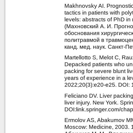
Makhnovsky AI. Prognostic c
tactics in patients with pol
levels: abstracts of PhD in
(Махновский А. И. Прогн
обоснования хирургическ
политравмой в травмоцентр
канд. мед. наук. Санкт-Пе
Martellotto S, Melot C, R
Depacked patients who und
packing for severe blunt li
years of experience in a le
2022;20(3):e20-e25. DOI: 
Feliciano DV. Liver packing
liver injury. New York. Spr
DOI:link.springer.com/cha
Ermolov AS, Abakumov MM, 
Moscow: Medicine, 2003. 1