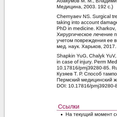
Абакумов М. М., Владими
Медицина, 2003. 192 с.)
Chernyaev NS. Surgical trea
taking into account damage 
PhD in medicine. Kharkov,
Хирургическое лечение п
учетом повреждения ее в
мед. наук. Харьков, 2017. 
Shapkin YuG, Chalyk YuV, 
in case of injury. Perm Med
10.17816/pmj39280-85. Ru
Кузяев Т. Р. Способ тамп
Пермский медицинский жур
DOI: 10.17816/pmj39280-
Ссылки
На текущий момент с