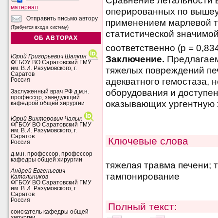
Сравнение летальности в
материал
оперированных по вышеу
Отправить письмо автору
применением марлевой т
(Требуется вход в систему)
статистической значимой
ОБ АВТОРАХ
соответственно (р = 0,834
Юрий Григорьевич Шапкин
Заключение.
Предлагаем
ФГБОУ ВО Саратовский ГМУ
тяжелых повреждений пе
им. В.И. Разумовского, г.
Саратов
адекватного гемостаза, 
Россия
оборудования и доступен
Заслуженный врач РФ д.м.н.
профессор, заведующий
оказывающих ургентную 
кафедрой общей хирургии
Юрий Викторович Чалык
ФГБОУ ВО Саратовский ГМУ
им. В.И. Разумовского, г.
Саратов
Ключевые слова
Россия
д.м.н. профессор, профессор
кафедры общей хирургии
тяжелая травма печени; 
Андрей Евгеньевич
тампонирование
Катальников
ФГБОУ ВО Саратовский ГМУ
им. В.И. Разумовского, г.
Саратов
Россия
Полный текст:
соискатель кафедры общей
хирургии