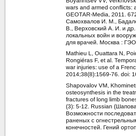
Boyarintsev VV, Verkhovsky A
wars and armed conflicts: 
GEOTAR-Media, 2011. 672 
Самохвалов И. М., Бадало
В., Верховский А. И. и д
локальных войн и вооруж
для врачей. Москва : ГЭО
Mathieu L, Ouattara N, Poic
Rongiéras F, et al. Temporar
war injuries: use of a Frenc
2014;38(8):1569-76. doi:
Shapovalov VM, Khominets V
osteosynthesis in the trea
fractures of long limb bon
(3): 5-12. Russian (Шапов
Возможности последоват
раненых с огнестрельны
конечностей. Гений ортоп