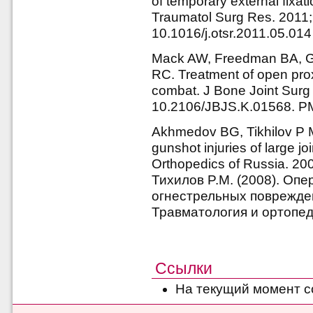
of temporary external fixa
Traumatol Surg Res. 2011;9
10.1016/j.otsr.2011.05.014
Mack AW, Freedman BA, Gro
RC. Treatment of open prox
combat. J Bone Joint Surg 
10.2106/JBJS.K.01568. P
Akhmedov BG, Tikhilov P M. 
gunshot injuries of large j
Orthopedics of Russia. 200
Тихилов P.M. (2008). Оп
огнестрельных поврежден
Травматология и ортопеди
Ссылки
На текущий момент с