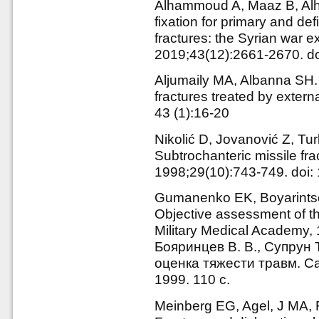
Alhammoud A, Maaz B, Alha
fixation for primary and d
fractures: the Syrian war e
2019;43(12):2661-2670. d
Aljumaily MA, Albanna SH. 
fractures treated by extern
43 (1):16-20
Nikolić D, Jovanović Z, Tu
Subtrochanteric missile frac
1998;29(10):743-749. doi
Gumanenko EK, Boyarintse
Objective assessment of the
Military Medical Academy,
Бояринцев В. В., Супрун 
оценка тяжести травм. Са
1999. 110 с.
Meinberg EG, Agel, J MA,