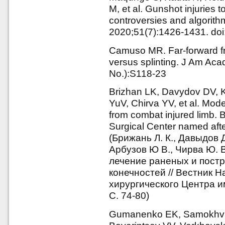
M, et al. Gunshot injuries t
controversies and algorith
2020;51(7):1426-1431. doi:
Camuso MR. Far-forward frac
versus splinting. J Am Ac
No.):S118-23
Brizhan LK, Davydov DV, 
YuV, Chirva YV, et al. Mo
from combat injured limb. B
Surgical Center named after
(Брижань Л. К., Давыдов Д
Арбузов Ю В., Чирва Ю. 
лечение раненых и пост
конечностей // Вестник 
хирургического Центра им.
С. 74-80)
Gumanenko EK, Samokhval