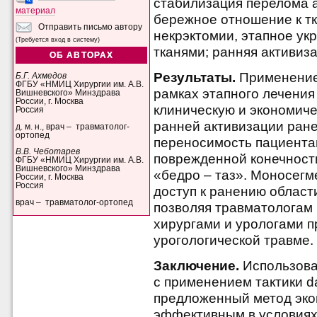
стабилизация перелома 
материал
бережное отношение к т
Отправить письмо автору
некрэктомии, этапное ук
(Требуется вход в систему)
тканями; ранняя активиз
ОБ АВТОРАХ
Результаты.
Применение
Б.Г. Ахмедов
ФГБУ «НМИЦ Хирургии им. А.В.
рамках этапного лечени
Вишневского» Минздрава
России, г. Москва
клиническую и экономич
Россия
ранней активизации ран
д. м. н., врач – травматолог-
ортопед
переносимость пациент
В.В. Чеботарев
поврежденной конечност
ФГБУ «НМИЦ Хирургии им. А.В.
Вишневского» Минздрава
«бедро – таз». Моносегм
России, г. Москва
Россия
доступ к ранению облас
врач – травматолог-ортопед
позволяя травматологам
хирургами и урологами 
урогологической травме.
Заключение.
Использова
с применением тактики da
предложенный метод эко
эффективным в условиях