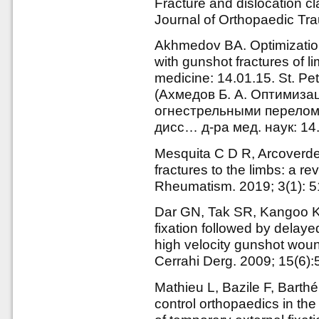
Fracture and dislocation c
Journal of Orthopaedic Tr
Akhmedov BA. Optimizatio
with gunshot fractures of l
medicine: 14.01.15. St. Pe
(Ахмедов Б. А. Оптимиза
огнестрельными перелома
дисc… д-ра мед. наук: 14.
Mesquita C D R, Arcoverd
fractures to the limbs: a re
Rheumatism. 2019; 3(1): 5
Dar GN, Tak SR, Kangoo K
fixation followed by delayed
high velocity gunshot woun
Cerrahi Derg. 2009; 15(6)
Mathieu L, Bazile F, Bart
control orthopaedics in the 