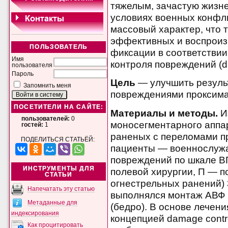
тяжелым, зачастую жизн
условиях военных конфл
массовый характер, что 
эффективных и воспроиз
ПОЛЬЗОВАТЕЛЬ
фиксации в соответствии
Имя
контроля повреждений (da
пользователя
Пароль
Цель
— улучшить резуль
Запомнить меня
повреждениями проксима
ПОСЕТИТЕЛИ НА САЙТЕ:
Материалы и методы.
И
пользователей:
0
моносегментарного аппа
гостей:
1
раненых с переломами п
ПОДЕЛИТЬСЯ СТАТЬЁЙ:
пациенты — военнослужа
повреждений по шкале В
ИНСТРУМЕНТЫ ДЛЯ
полевой хирургии, П — 
СТАТЬИ
огнестрельных ранений) 
Напечатать эту статью
выполнялся монтаж АВФ 
Метаданные для
(бедро). В основе лечен
индексирования
концепцией damage contr
Как процитировать