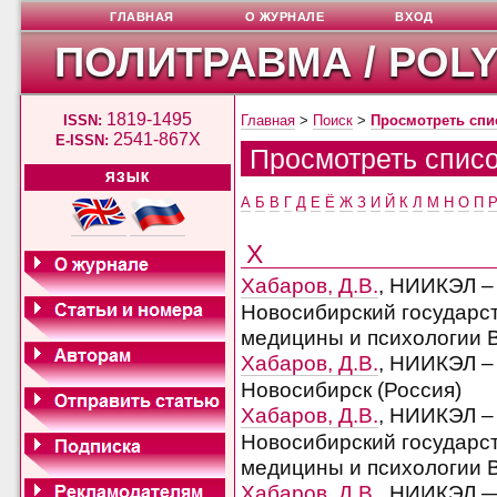
ГЛАВНАЯ
О ЖУРНАЛЕ
ВХОД
ПОЛИТРАВМА / POL
1819-1495
ISSN:
Главная
>
Поиск
>
Просмотреть спи
2541-867X
E-ISSN:
Просмотреть списо
ЯЗЫК
А
Б
В
Г
Д
Е
Ё
Ж
З
И
Й
К
Л
М
Н
О
П
Х
Хабаров, Д.В.
, НИИКЭЛ –
Новосибирский государст
медицины и психологии В.
Хабаров, Д.В.
, НИИКЭЛ –
Новосибирск (Россия)
Хабаров, Д.В.
, НИИКЭЛ 
Новосибирский государс
медицины и психологии В.
Хабаров, Д.В.
, НИИКЭЛ 