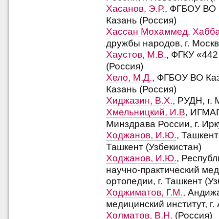
Хасанов, Э.Р.
, ФГБОУ ВО 
Казань (Россия)
Хассан Мохаммед, Хабб
дружбы народов, г. Москв
Хаустов, М.В.
, ФГКУ «442
(Россия)
Хело, М.Д.
, ФГБОУ ВО Ка
Казань (Россия)
Хиджазин, В.Х.
, РУДН, г.
Хмельницкий, И.В
, ИГМА
Минздрава России, г. Ирк
Ходжанов, И.Ю.
, Ташкент
Ташкент (Узбекистан)
Ходжанов, И.Ю.
, Респуб
научно-практический мед
ортопедии, г. Ташкент (У
Ходжиматов, Г.М.
, Андиж
медицинский институт, г.
Холматов, В.Н.
(Россия)