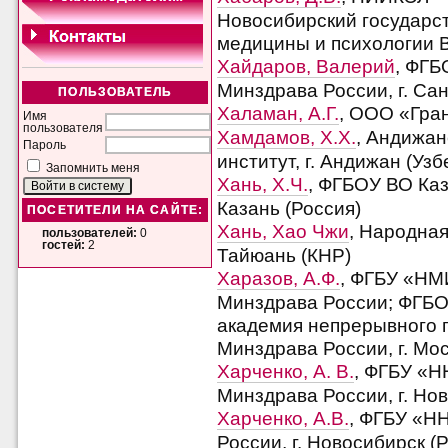
Новосибирский государст
медицины и психологии В.
Хайдаров, Валерий
, ФГБ
Минздрава России, г. Сан
ПОЛЬЗОВАТЕЛЬ
Халаман, А.Г.
, ООО «Гран
Имя
пользователя
Хамдамов, Х.Х.
, Андижан
Пароль
институт, г. Андижан (Узб
Запомнить меня
Хань, Х.Ч.
, ФГБОУ ВО Каз
Казань (Россия)
ПОСЕТИТЕЛИ НА САЙТЕ:
Хань, Хао Чжи
, Народная
пользователей:
0
гостей:
2
Тайюань (КНР)
Харазов, А.Ф.
, ФГБУ «НМ
Минздрава России; ФГБО
академия непрерывного 
Минздрава России, г. Мос
Харченко, А. В.
, ФГБУ «Н
Минздрава России, г. Но
Харченко, А.В.
, ФГБУ «Н
России, г. Новосибирск (