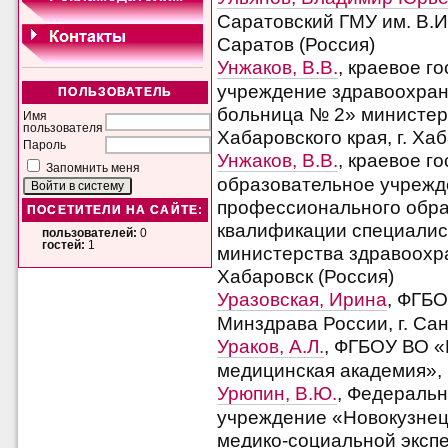
Саратовский ГМУ им. В.И
Саратов (Россия)
Унжаков, В.В.
, краевое г
учреждение здравоохран
ПОЛЬЗОВАТЕЛЬ
больница № 2» министер
Имя
пользователя
Хабаровского края, г. Ха
Пароль
Унжаков, В.В.
, краевое г
Запомнить меня
образовательное учрежд
профессионального обра
ПОСЕТИТЕЛИ НА САЙТЕ:
квалификации специалис
пользователей:
0
гостей:
1
министерства здравоохра
Хабаровск (Россия)
Уразовская, Ирина
, ФГБО
Минздрава России, г. Сан
Ураков, А.Л.
, ФГБОУ ВО «
медицинская академия», г
Урюпин, В.Ю.
, Федераль
учреждение «Новокузнец
медико-социальной эксп