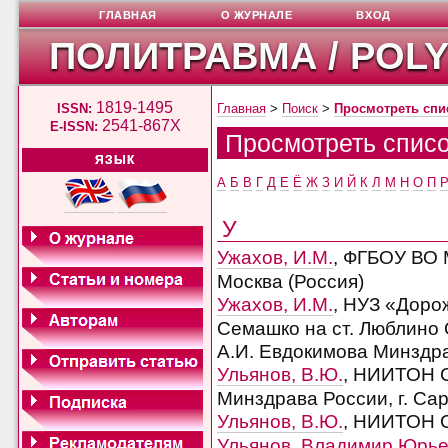
ГЛАВНАЯ
О ЖУРНАЛЕ
ВХОД
ПОЛИТРАВМА / POL
1819-1495
ISSN:
Главная
>
Поиск
>
Просмотреть спи
2541-867X
E-ISSN:
Просмотреть списо
ЯЗЫК
А
Б
В
Г
Д
Е
Ё
Ж
З
И
Й
К
Л
М
Н
О
П
У
Ужахов, И.М.
, ФГБОУ ВО 
Москва (Россия)
Ужахов, И.М.
, НУЗ «Доро
Семашко на ст. Люблин
А.И. Евдокимова Минздрав
Ульянов, В.Ю.
, НИИТОН С
Минздрава России, г. Сар
Ульянов, В.Ю.
, НИИТОН С
Ульянов, Владимир Юрь