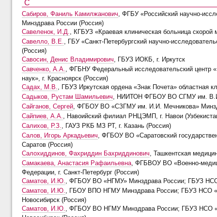
С
Сабиров, Фаниль Камилжанович
, ФГБУ «Российский научно-иссл
Минздрава России (Россия)
Савеленок, И.Д.
, КГБУЗ «Краевая клиническая больница скорой 
Савелло, В.Е.
, ГБУ «Санкт-Петербургский научно-исследовательс
(Россия)
Савосин, Денис Владимирович
, ГБУЗ ИОКБ, г. Иркутск
Савченко, А.А.
, ФГБНУ Федеральный исследовательский центр «
наук», г. Красноярск (Россия)
Садах, М.В.
, ГБУЗ Иркутская ордена «Знак Почета» областная кл
Садыков, Рустам Шамильевич
, НИИТОН ФГБОУ ВО СГМУ им. В.И.
Сайганов, Сергей
, ФГБОУ ВО «СЗГМУ им. И.И. Мечникова» Минздр
Сайпиев, А.А.
, Навоийский филиал РНЦЭМП, г. Навои (Узбекиста
Салихов, Р.З.
, ГАУЗ РКБ МЗ РТ, г. Казань (Россия)
Салов, Игорь Аркадьевич
, ФГБОУ ВО «Саратовский государствен
Саратов (Россия)
Салохиддинов, Фахриддин Бахриддинович
, Ташкентская медицин
Самакаева, Анастасия Рафаильевна
, ФГБВОУ ВО «Военно-медиц
Федерации, г. Санкт-Петербург (Россия)
Саматов, И.Ю.
, ФГБОУ ВО «НГМУ» Минздрава России; ГБУЗ НСО 
Саматов, И.Ю.
, ГБОУ ВПО НГМУ Минздрава России; ГБУЗ НСО «Г
Новосибирск (Россия)
Саматов, И.Ю.
, ФГБОУ ВО НГМУ Минздрава России; ГБУЗ НСО «Г