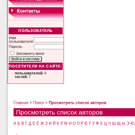
ПОЛЬЗОВАТЕЛЬ
Имя
пользователя
Пароль
Запомнить меня
ПОСЕТИТЕЛИ НА САЙТЕ:
пользователей:
0
гостей:
7
Главная
>
Поиск
>
Просмотреть список авторов
Просмотреть список авторов
А
Б
В
Г
Д
Е
Ё
Ж
З
И
Й
К
Л
М
Н
О
П
Р
С
Т
У
Ф
Х
Ц
Ч
Ш
Щ
Ы
Э
Ю