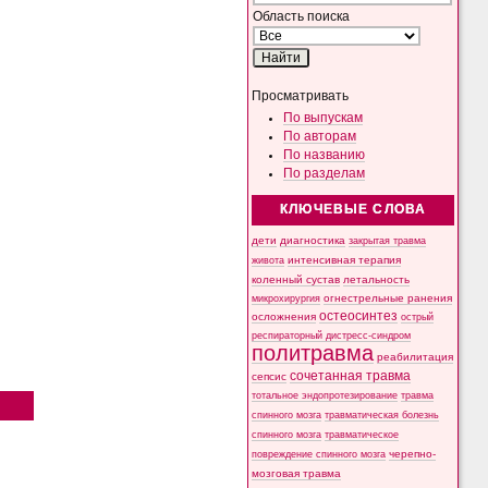
Область поиска
Просматривать
По выпускам
По авторам
По названию
По разделам
КЛЮЧЕВЫЕ СЛОВА
дети
диагностика
закрытая травма
интенсивная терапия
живота
коленный сустав
летальность
микрохирургия
огнестрельные ранения
остеосинтез
осложнения
острый
респираторный дистресс-синдром
политравма
реабилитация
сочетанная травма
сепсис
тотальное эндопротезирование
травма
спинного мозга
травматическая болезнь
спинного мозга
травматическое
черепно-
повреждение спинного мозга
мозговая травма