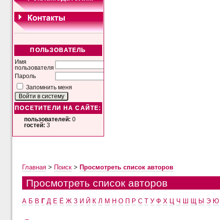
ПОЛЬЗОВАТЕЛЬ
Имя
пользователя
Пароль
Запомнить меня
ПОСЕТИТЕЛИ НА САЙТЕ:
пользователей:
0
гостей:
3
Главная
>
Поиск
>
Просмотреть список авторов
Просмотреть список авторов
А
Б
В
Г
Д
Е
Ё
Ж
З
И
Й
К
Л
М
Н
О
П
Р
С
Т
У
Ф
Х
Ц
Ч
Ш
Щ
Ы
Э
Ю