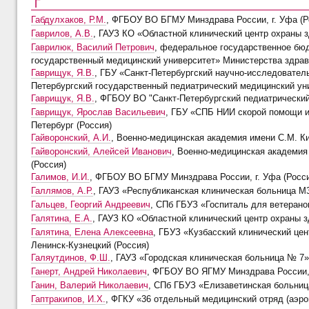
Г
Габдулхаков, Р.М.
, ФГБОУ ВО БГМУ Минздрава России, г. Уфа (Р
Гаврилов, А.В.
, ГАУЗ КО «Областной клинический центр охраны з
Гаврилюк, Василий Петрович
, федеральное государственное бю
государственный медицинский университет» Министерства здрав
Гаврищук, Я.В.
, ГБУ «Санкт-Петербургский научно-исследовател
Петербургский государственный педиатрический медицинский унив
Гаврищук, Я.В.
, ФГБОУ ВО "Санкт-Петербургский педиатрический 
Гаврищук, Ярослав Васильевич
, ГБУ «СПБ НИИ скорой помощи и
Петербург (Россия)
Гайворонский, А.И.
, Военно-медицинская академия имени С.М. Кир
Гайворонский, Алейсей Иванович
, Военно-медицинская академия и
(Россия)
Галимов, И.И.
, ФГБОУ ВО БГМУ Минздрава России, г. Уфа (Росс
Галлямов, А.Р.
, ГАУЗ «Республиканская клиническая больница МЗ 
Гальцев, Георгий Андреевич
, СПб ГБУЗ «Госпиталь для ветеранов
Галятина, Е.А.
, ГАУЗ КО «Областной клинический центр охраны зд
Галятина, Елена Алексеевна
, ГБУЗ «Кузбасский клинический це
Ленинск-Кузнецкий (Россия)
Галяутдинов, Ф.Ш.
, ГАУЗ «Городская клиническая больница № 7» г
Ганерт, Андрей Николаевич
, ФГБОУ ВО ЯГМУ Минздрава России, 
Ганин, Валерий Николаевич
, СПб ГБУЗ «Елизаветинская больница
Гаптракипов, И.Х.
, ФГКУ «36 отдельный медицинский отряд (аэр