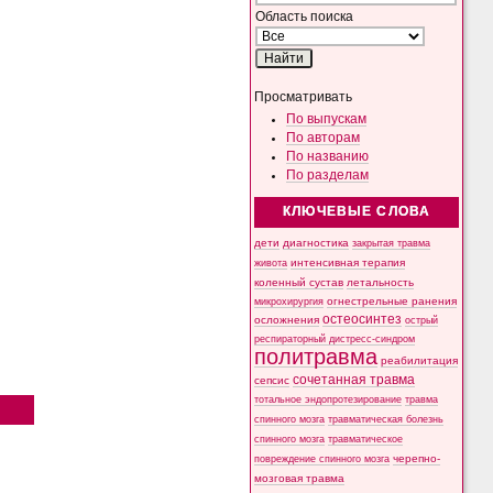
Область поиска
Просматривать
По выпускам
По авторам
По названию
По разделам
КЛЮЧЕВЫЕ СЛОВА
дети
диагностика
закрытая травма
интенсивная терапия
живота
коленный сустав
летальность
микрохирургия
огнестрельные ранения
остеосинтез
осложнения
острый
респираторный дистресс-синдром
политравма
реабилитация
сочетанная травма
сепсис
тотальное эндопротезирование
травма
спинного мозга
травматическая болезнь
спинного мозга
травматическое
черепно-
повреждение спинного мозга
мозговая травма