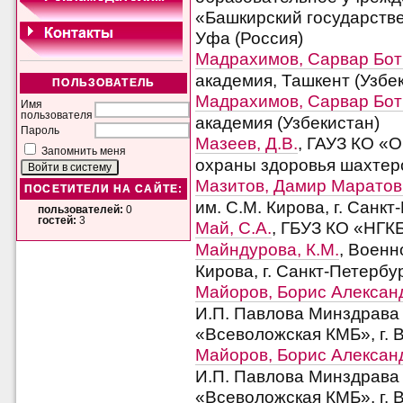
«Башкирский государстве
Уфа (Россия)
Мадрахимов, Сарвар Бот
академия, Ташкент (Узбе
ПОЛЬЗОВАТЕЛЬ
Мадрахимов, Сарвар Бот
Имя
пользователя
академия (Узбекистан)
Пароль
Мазеев, Д.В.
, ГАУЗ КО «
Запомнить меня
охраны здоровья шахтеро
Мазитов, Дамир Маратов
ПОСЕТИТЕЛИ НА САЙТЕ:
им. С.М. Кирова, г. Санкт
пользователей:
0
гостей:
3
Май, С.А.
, ГБУЗ КО «НГКБ
Майндурова, К.М.
, Военн
Кирова, г. Санкт-Петербу
Майоров, Борис Алексан
И.П. Павлова Минздрава 
«Всеволожская КМБ», г. 
Майоров, Борис Алексан
И.П. Павлова Минздрава 
«Всеволожская КМБ», г. 