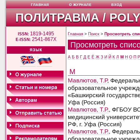
ГЛАВНАЯ
О ЖУРНАЛЕ
ВХОД
ПОЛИТРАВМА / POL
1819-1495
ISSN:
Главная
>
Поиск
>
Просмотреть спи
2541-867X
E-ISSN:
Просмотреть списо
ЯЗЫК
А
Б
В
Г
Д
Е
Ё
Ж
З
И
Й
К
Л
М
Н
О
П
М
Мавлютов, Т.Р
, Федераль
образовательное учрежд
«Башкирский государстве
Уфа (Россия)
Мавлютов, Т.Р.
, ФГБОУ В
медицинский университе
РФ, г. Уфа (Россия)
Мавлютов, Т.Р.
, Федерал
образовательное учрежд