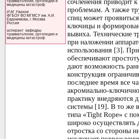
сочленения приводит 
травматологии, ортопедии и
медицины катастроф
проблемам. А также тр
И.М. Ужахов
ФГБОУ ВО МГМСУ им. А.И.
спиц может проявиться
Евдокимова, г. Москва
Россия
ключицы и формирован
аспирант кафедры
вывиха. Технические т
травматологии, ортопедии и
медицины катастроф
при наложении аппара
использования [3]. При
обеспечивают простоту
дают возможность ранн
конструкция ограничив
последнее время все ч
акромиально-ключично
практику внедряются 
системы [19]. В то же
типа «Tight Rope» с п
широко осуществлять 
отростка со стороны н
исключает повреждения