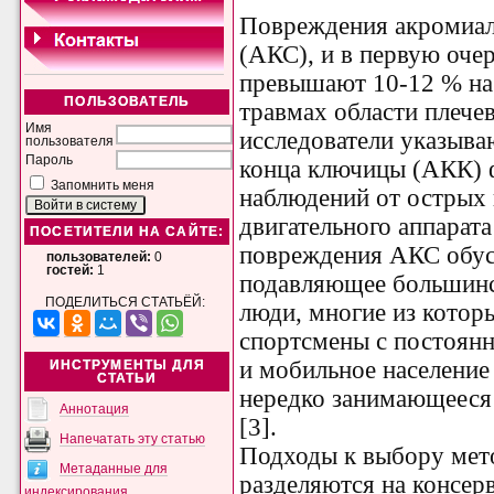
Повреждения акромиал
(АКС), и в первую оче
превышают 10-12 % на
ПОЛЬЗОВАТЕЛЬ
травмах области плечев
Имя
исследователи указыва
пользователя
Пароль
конца ключицы (АКК) 
Запомнить меня
наблюдений от острых 
двигательного аппарата
ПОСЕТИТЕЛИ НА САЙТЕ:
повреждения АКС обусл
пользователей:
0
гостей:
1
подавляющее большинс
ПОДЕЛИТЬСЯ СТАТЬЁЙ:
люди, многие из кото
спортсмены с постоян
и мобильное население 
ИНСТРУМЕНТЫ ДЛЯ
СТАТЬИ
нередко занимающееся
Аннотация
[3].
Напечатать эту статью
Подходы к выбору мето
Метаданные для
разделяются на консер
индексирования