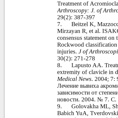
Treatment of Acromioclav
Arthroscopy: J. of Arthr
29(2): 387-397
7.
Beitzel K, Mazzoc
Mirzayan R, et al. ISA
consensus statement on t
Rockwood classification 
injuries.
J of Arthroscop
30(2): 271-278
8.
Lapusto AA. Treatm
extremity of clavicle in
Medical News
. 2004; 7:
Лечение вывиха акром
зависимости от степен
новости. 2004. № 7. С.
9.
Golovakha ML, Shi
Babich YuA, Tverdovski