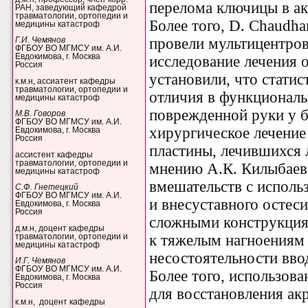
перелома ключицы в ак
РАН, заведующий кафедрой
травматологии, ортопедии и
Более того, D. Chaudhary,
медицины катастроф
провели мультицентро
Г.И. Чемянов
ФГБОУ ВО МГМСУ им. А.И.
Евдокимова, г. Москва
исследование лечения 
Россия
установили, что стати
к.м.н, ассиатент кафедры
травматологии, ортопедии и
отличия в функционал
медицины катастроф
поврежденной руки у 
М.В. Говоров
ФГБОУ ВО МГМСУ им. А.И.
хирургическое лечени
Евдокимова, г. Москва
Россия
пластины, лечившихся 
ассистент кафедры
травматологии, ортопедии и
мнению А.К. Килыбаева 
медицины катастроф
вмешательств с использ
С.Ф. Гнетецкий
ФГБОУ ВО МГМСУ им. А.И.
и внесуставного остес
Евдокимова, г. Москва
Россия
сложными конструкция
д.м.н, доцент кафедры
к тяжелым нагноениям 
травматологии, ортопедии и
медицины катастроф
несостоятельности вво
И.Г. Чемянов
ФГБОУ ВО МГМСУ им. А.И.
Более того, использов
Евдокимова, г. Москва
Россия
для восстановления а
к.м.н, доцент кафедры