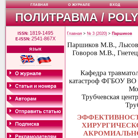
ГЛАВНАЯ
О ЖУРНАЛЕ
ВХОД
ПОЛИТРАВМА / POL
1819-1495
ISSN:
Главная
>
№ 3 (2020)
>
Паршиков
2541-867X
E-ISSN:
Паршиков М.В., Лысов 
ЯЗЫК
Говоров М.В., Гнетец
Кафедра травмато
катастроф
ФГБОУ ВО 
Мо
Трубчевская цент
Тру
ЭФФЕКТИВНОСТ
ХИРУРГИЧЕСК
АКРОМИАЛЬН