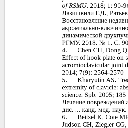
of RSMU
. 2018; 1: 90-
Лазишвили Г.Д., Ратье
Восстановление недав
акромиально-ключично
динамической двухпучк
РГМУ. 2018. № 1. С. 9
4.
Chen CH, Dong QR
Effect of hook plate on s
acromioclavicular joint 
2014; 7(9): 2564-2570
5.
Kharyutin AS. Trea
extremity of clavicle: ab
science. Spb, 2005; 185
Лечение повреждений 
дис. ... канд. мед. наук
6.
Beitzel K, Cote MP
Judson CH, Ziegler CG, e