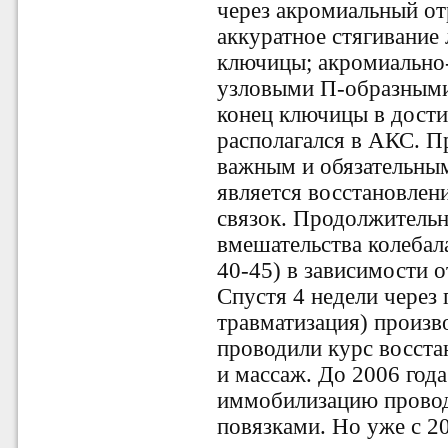
через акромиальный от
аккуратное стягивание
ключицы; акромиально
узловыми П-образными
конец ключицы в дост
располагался в АКС. П
важным и обязательны
является восстановлен
связок. Продолжительн
вмешательства колебала
40-45) в зависимости о
Спустя 4 недели через
травматизация) произво
проводили курс восста
и массаж. До 2006 год
иммобилизацию прово
повязками. Но уже с 20