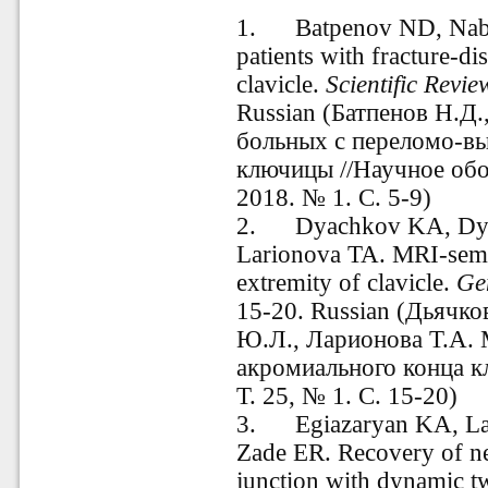
1.
Batpenov ND, Nabi
patients with fracture-di
clavicle.
Scientific Revie
Russian (Батпенов Н.Д.
больных с переломо-в
ключицы //Научное обо
2018. № 1. С. 5-9)
2.
Dyachkov KA, Dya
Larionova TA. MRI-semio
extremity of clavicle.
Ge
15-20. Russian (Дьячко
Ю.Л., Ларионова Т.А.
акромиального конца к
Т. 25, № 1. С. 15-20)
3.
Egiazaryan KA, La
Zade ER. Recovery of new
junction with dynamic t