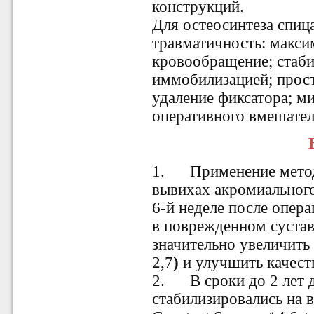
конструкций.
Для остеосинтеза спиц
травматичность: макси
кровообращение; стаби
иммобилизацией; прост
удаление фиксатора; м
оперативного вмешател
1.
Применение мето
вывихах акромиального
6-й неделе после опер
в поврежденном суставе
значительно увеличить
2,7
)
и улучшить качеств
2.
В сроки до 2 лет 
стабилизировались на 