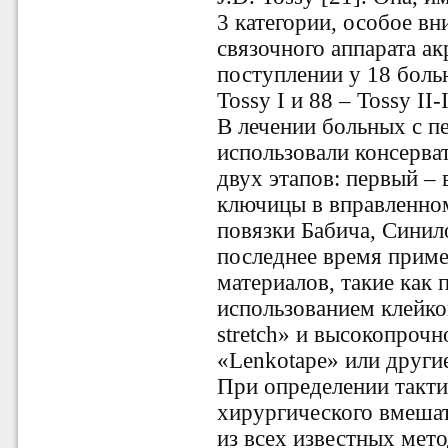
3 категории, особое в
связочного аппарата а
поступлении у 18 боль
Tossy I и 88 – Tossy II-I
В лечении больных с 
использовали консерва
двух этапов: первый – 
ключицы в вправленно
повязки Бабича, Синил
последнее время приме
материалов, такие как 
использованием клейко
stretch» и высокопрочн
«Lenkotape» или други
При определении такти
хирургического вмешате
из всех известных мет