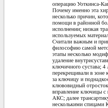
операцию Уоткинса-Ка
Почему именно эта хи
несколько причин, кот
помощи в районной бол
исполнении; низкая тр
используемых материа
Считали важным и при
философию самой мето
этапы несколько моди
удаление внутрисустав
ключичного сустава; 4
перекрещивали в зоне 
за ключицу и поднадко
клювовидный отросток
вправление ключицы с 
АКС; далее трансартик
несколькими спицами 