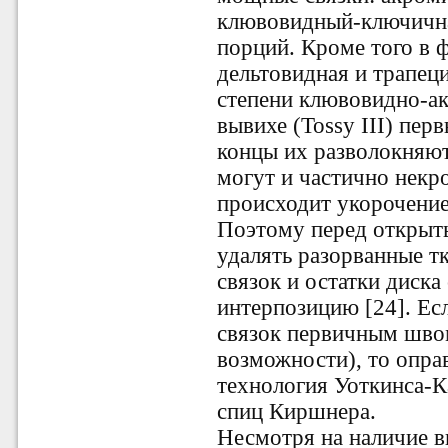
клювовидный-ключична
порций. Кроме того в
дельтовидная и трапе
степени клювовидно-ак
вывихе (Tossy III) пер
концы их разволокняют
могут и частично некро
происходит укорочение
Поэтому перед открыт
удалять разорванные т
связок и остатки диска
интерпозицию [24]. Ес
связок первичным швом
возможности), то опра
технология Уоткинса-К
спиц Киршнера.
Несмотря на наличие 