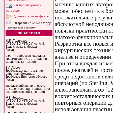
мнению многих авторов
Как процитировать
может обеспечить в бо
материал
положительные результ
Дополнительные файлы
абсолютной неподвижн
Отправить письмо автору
(Требуется вход в систему)
повязки практически н
ОБ АВТОРАХ
анатомо-функциональн
М.В. Паршиков
Разработка все новых 
ФГБОУ ВО МГМСУ им. А.И.
Евдокимова, г. Москва
хирургических техник 
Россия
анализе и определении
д.м.н., профессор кафедры
травматологии, ортопедии и
медицины катастроф
При этом каждая из ме
В.Г. Лысов
последователей и прот
Трубчевская центральная
районная больница, г.
среди недостатков явл
Трубчевск, Брянская область
Россия
операций (по Sterling,
заведующий хирургическим
аллотрансплантатов [12
отделением, врач травматолог-
ортопед высшей категории
вокруг металлических 
Н.В. Ярыгин
ФГБОУ ВО МГМСУ им. А.И.
повторных операций для
Евдокимова, г. Москва
Россия
использования пластин
д.м.н, профессор, член-корр.