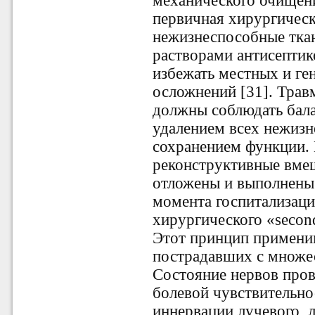
механического очищен
первичная хирургическ
нежизнеспособные тка
растворами антисептик
избежать местных и г
осложнений [31]. Трав
должны соблюдать бал
удалением всех нежизн
сохранением функции.
реконструктивные вме
отложены и выполнены н
момента госпитализаци
хирургического «second
Этот принцип применим
пострадавших с множес
Состояние нервов про
болевой чувствительно
иннервации лучевого, л