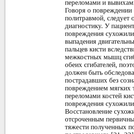
переломами и вывихами
Говоря о повреждении
политравмой, следует 
диагностику. У пациент
повреждения сухожилий
выпадения двигательн
пальцев кисти вследст
межкостных мышц сгиб
обеих сгибателей, поэ
должен быть обследован
пострадавших без созн
повреждением мягких 
переломами костей кис
повреждения сухожилий
Восстановление сухож
отсроченным первичны
тяжести полученных п