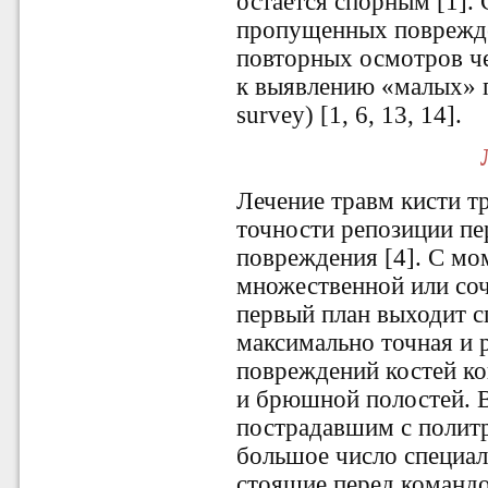
остается спорным [1].
пропущенных поврежде
повторных осмотров че
к выявлению «малых» п
survey) [1, 6, 13, 14].
Лечение травм кисти т
точности репозиции п
повреждения [4]. С мо
множественной или соч
первый план выходит с
максимально точная и 
повреждений костей ко
и брюшной полостей. 
пострадавшим с полит
большое число специали
стоящие перед командо