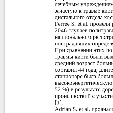
лечебным учреждением 
зачастую к травме кис
дистального отдела кос
Ferree S. et al. провел
2046 случаев политрав
национального регистр
пострадавших определя
При сравнении этих по
травмы кисти были вы
средний возраст больн
составил 44 года; длит
стационаре была больш
высокоэнергетическую 
52 %) в результате до
происшествий с участ
[1].
Adrian S. et al. проан