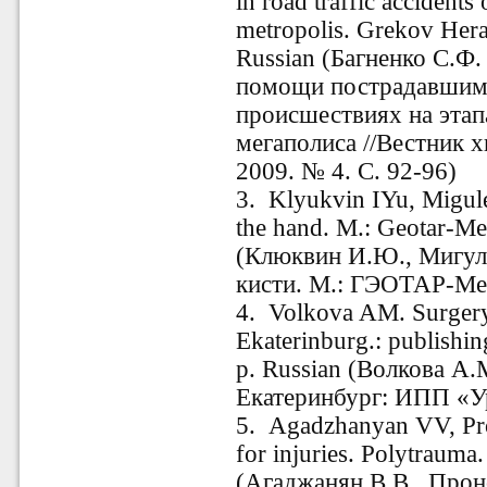
in road traffic accidents
metropolis. Grekov Hera
Russian (Багненко С.Ф
помощи пострадавшим
происшествиях на этап
мегаполиса //Вестник 
2009. № 4. С. 92-96)
3. Klyukvin IYu, Migule
the hand. M.: Geotar-Me
(Клюквин И.Ю., Мигул
кисти. М.: ГЭОТАР-Мед
4. Volkova AM. Surgery
Ekaterinburg.: publishi
p. Russian (Волкова А.
Екатеринбург: ИПП «Ур
5. Agadzhanyan VV, Pro
for injuries. Polytrauma.
(Агаджанян В.В., Прон