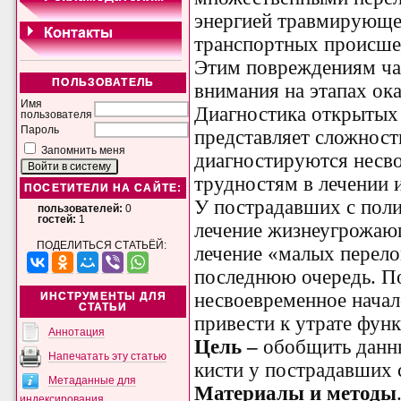
энергией травмирующе
транспортных происшес
Этим повреждениям ча
ПОЛЬЗОВАТЕЛЬ
внимания на этапах ок
Имя
Диагностика открытых
пользователя
Пароль
представляет сложности
Запомнить меня
диагностируются несво
трудностям в лечении 
ПОСЕТИТЕЛИ НА САЙТЕ:
У пострадавших с поли
пользователей:
0
гостей:
1
лечение жизнеугрожающ
ПОДЕЛИТЬСЯ СТАТЬЁЙ:
лечение «малых перело
последнюю очередь. По
несвоевременное начал
ИНСТРУМЕНТЫ ДЛЯ
СТАТЬИ
привести к утрате функ
Аннотация
Цель –
обобщить данн
Напечатать эту статью
кисти у пострадавших 
Метаданные для
Материалы и методы
индексирования