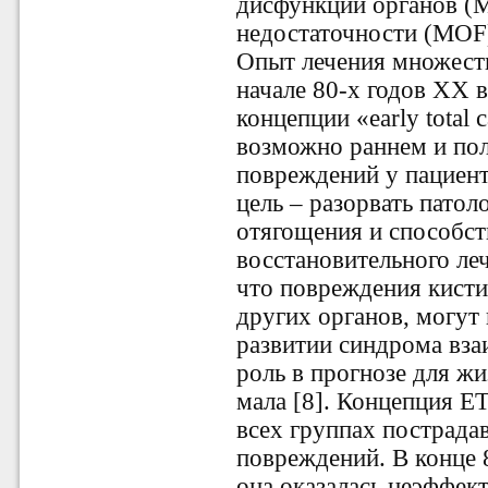
дисфункции органов (
недостаточности (MOF) 
Опыт лечения множест
начале 80-х годов ХХ в
концепции «eаrly total
возможно раннем и по
повреждений у пациент
цель – разорвать пато
отягощения и способст
восстановительного леч
что повреждения кисти
других органов, могут
развитии синдрома вза
роль в прогнозе для ж
мала [8]. Концепция Е
всех группах пострада
повреждений. В конце 
она оказалась неэффек