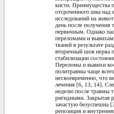
кисти. Преимущества п
отсроченного шва над 
исследований на животн
день после получения 
первичным. Однако па
переломами и вывихам
тканей в результате ра
вторичный шов нерва 
стабилизации состояни
Переломы и вывихи кост
политравмы чаще всег
несвоевременно, что в
лечения [6, 13, 14]. Сл
неделю после травмы т
ригидными. Закрытая р
зачастую безуспешна [3
репозиция и внутрення