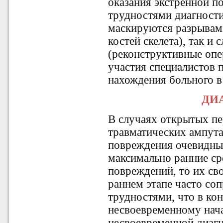
оказания экстренной п
трудностями диагност
маскируются разрывам
костей скелета), так и
(реконструктивные опе
участия специалистов 
нахождения больного в
ДИ
В случаях открытых п
травматических ампута
повреждения очевидны,
максимально ранние ср
повреждений, то их св
раннем этапе часто со
трудностями, что в ко
несвоевременному нача
несвоевременной диагн