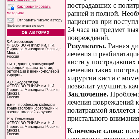
пострадавших с полит
Как процитировать
ранней и полной. Необ
материал
пациентов при поступл
Отправить письмо автору
(Требуется вход в систему)
24 часа на предмет в
ОБ АВТОРАХ
повреждений.
К.А. Егиазарян
Результаты.
Ранняя ди
ФГБОУ ВО РНИМУ им. Н.И.
Пирогова Минздрава России, г.
лечения и реабилитаци
Москва
Россия
кисти у пострадавших 
к.м.н., доцент, заведующий
кафедрой травматологии,
лечению таких пострад
ортопедии и военно-полевой
хирургии
хирургии кисти с моме
А.В. Скороглядов
позволит улучшить ка
ФГБОУ ВО РНИМУ им. Н.И.
Пирогова Минздрава России, г.
Заключение.
Проблема
Москва
Россия
лечения повреждений к
д.м.н., профессор кафедры
травматологии, ортопедии и
политравмой является 
военно-полевой хирургии
пристального внимания
И.А. Германова
ФГБОУ ВО РНИМУ им. Н.И.
Пирогова Минздрава России, г.
Ключевые слова:
пол
Москва
Россия
сочетанная травма; тра