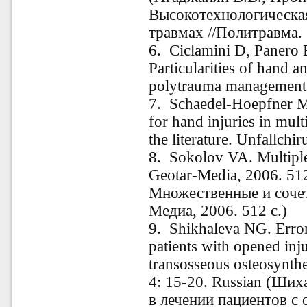
Высокотехнологическа
травмах //Политравма. 
6. Ciclamini D, Panero B,
Particularities of hand a
polytrauma management.
7. Schaedel-Hoepfner M,
for hand injuries in mul
the literature. Unfallch
8. Sokolov VA. Multiple
Geotar-Media, 2006. 51
Множественные и соче
Медиа, 2006. 512 с.)
9. Shikhaleva NG. Error
patients with opened inju
transosseous osteosynthe
4: 15-20. Russian (Ши
в лечении пациентов с