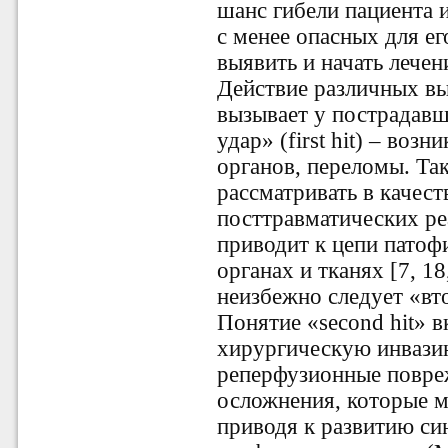
шанс гибели пациента из
с менее опасных для е
выявить и начать лечен
Действие различных вы
вызывает у пострадав
удар» (first hit) – во
органов, переломы. Та
рассматривать в качест
посттравматических ре
приводит к цепи патоф
органах и тканях [7, 1
неизбежно следует «вто
Понятие «second hit» в
хирургическую инвази
реперфузионные повре
осложнения, которые м
приводя к развитию с