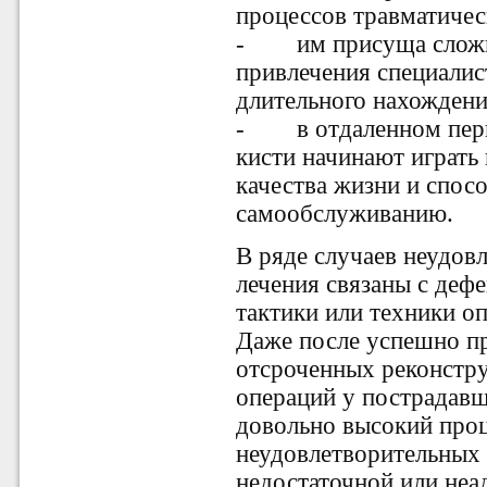
процессов травматическ
-
им присуща слож
привлечения специалис
длительного нахождени
-
в отдаленном пе
кисти начинают играть
качества жизни и спос
самообслуживанию.
В ряде случаев неудов
лечения связаны с деф
тактики или техники оп
Даже после успешно п
отсроченных реконстр
операций у пострадавш
довольно высокий проц
неудовлетворительных 
недостаточной или неа