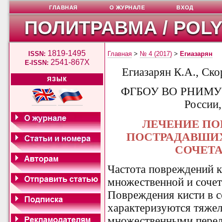
ГЛАВНАЯ
О ЖУРНАЛЕ
ВХОД
ПОЛИТРАВМА / POL
1819-1495
ISSN:
Главная
>
№ 4 (2017)
>
Егиазарян
2541-867X
E-ISSN:
Егиазарян К.А., Ско
ЯЗЫК
ФГБОУ ВО РНИМУ и
России,
ЛЕЧЕНИЕ ПО
ПОСТРАДАВШИ
СОЧЕТ
Частота повреждений к
множественной и сочет
Повреждения кисти в с
характеризуются тяжел
множественными перел