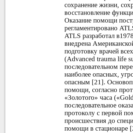
сохранение жизни, сохр
восстановление функци
Оказание помощи пост
регламентировано ATLS
ATLS разработал в1978 г
внедрена Американской
подготовку врачей все
(Advanced trauma life s
последовательном пере
наиболее опасных, уг
опасным [21]. Осново
помощи, согласно прот
«Золотого» часа («Gold
последовательное ока
протоколу с первой по
происшествия до спец
помощи в стационаре [