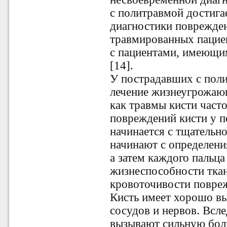
с политравмой достига
диагностики поврежден
травмированных пациен
с пациентами, имеющи
[14].
У пострадавших с поли
лечение жизнеугрожающ
как травмы кисти част
повреждений кисти у 
начинается с тщательн
начинают с определени
а затем каждого пальца
жизнеспособности ткан
кровоточивости повреж
Кисть имеет хорошо в
сосудов и нервов. Всле
вызывают сильную бол