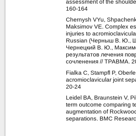
assessment of the shoulder
160-164
Chernysh VYu, Shpachenko
Maksimov VE. Complex estim
injuries to acromioclavicul
Russian (Черныш В. Ю., Ш
Чернецкий В. Ю., Максим
результатов лечения по
сочленения // ТРАВМА. 201
Fialka C, Stampfl P, Oberle
acromioclavicular joint sep
20-24
Leidel BA, Braunstein V, Pi
term outcome comparing te
augmentation of Rockwood g
separations. BMC Research