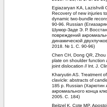
Egiazaryan KA, Lazishvili
Recovery of new injuries to
dynamic two-bundle recons
90-96. Russian (Егиазарян
Шукюр-Заде Э. Р. Восст
повреждений акромиальн
динамической двухпучков
2018. № 1. С. 90-96)
Chen CH, Dong QR, Zhou R
plate on shoulder function 
joint dislocation // Int. J.
Kharyutin AS. Treatment of 
clavicle: abstracts of cand
185 p. Russian (Харютин
акромиального конца ключ
2005. С. 184)
Beitzel K, Cote MP, Apost