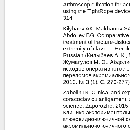
Arthroscopic fixation for ac
using the TightRope device.
314
Kilybaev AK, Makhanov S
Abdoliev BG. Comparative a
treatment of fracture-dislo
extremity of clavicle. Her
Russian (Килыбаев А. К., 
Жумагулов М. О., Абдоли
исходов оперативного л
переломов акромиального
2016. № 3 (1). С. 276-277)
Zabelin IN. Clinical and ex
coracoclavicular ligament: 
science. Zaporozhe, 2015.
Клинико-эксперименталь
клювовидно-ключичной с
акромильно-ключичного су