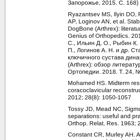
Запорожье, 2015. С. 168)
Ryazantsev MS, Ilyin DO,
AP, Loginov AN, et al. Stabi
DogBone (Arthrex): literatu
Genius of Orthopedics. 20
С., Ильин Д. О., Рыбин К.
П., Логинов А. Н. и др. 
ключичного сустава дин
(Arthrex): обзор литерат
Ортопедии. 2018. Т. 24, №
Mohamed HS. Midterm resul
coracoclavicular reconstru
2012; 28(8): 1050-1057
Tossy JD, Mead NC, Sigmo
separations: useful and prac
Orthop. Relat. Res. 1963; 
Constant CR, Murley AH. A 