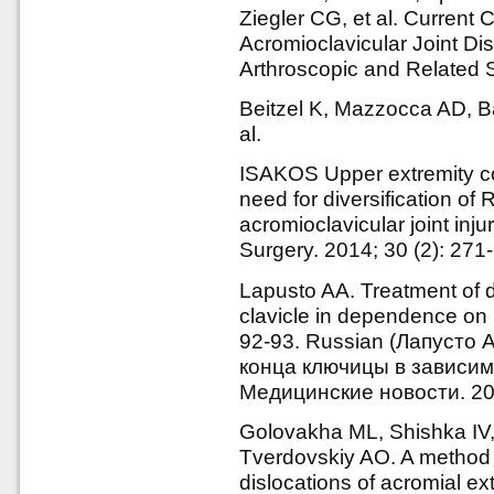
Ziegler CG, et al. Current 
Acromioclavicular Joint Dis
Arthroscopic and Related S
Beitzel K, Mazzocca AD, Ba
al.
ISAKOS Upper extremity c
need for diversification of 
acromioclavicular joint inju
Surgery. 2014; 30 (2): 271
Lapusto AA. Treatment of di
clavicle in dependence on 
92-93. Russian (Лапусто 
конца ключицы в зависим
Медицинские новости. 200
Golovakha ML, Shishka IV,
Tverdovskiy AO. A method o
dislocations of acromial ext