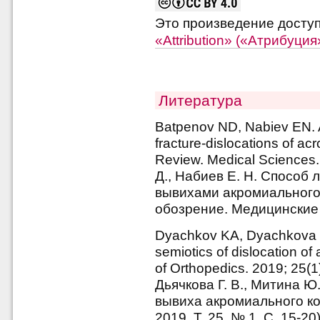
Это произведение досту
«Attribution» («Атрибуци
Литература
Batpenov ND, Nabiev EN. A 
fracture-dislocations of acr
Review. Medical Sciences.
Д., Набиев Е. Н. Способ
вывихами акромиального 
обозрение. Медицинские н
Dyachkov KA, Dyachkova G
semiotics of dislocation of 
of Orthopedics. 2019; 25(1
Дьячкова Г. В., Митина Ю
вывиха акромиального ко
2019. Т. 25, № 1. С. 15-20