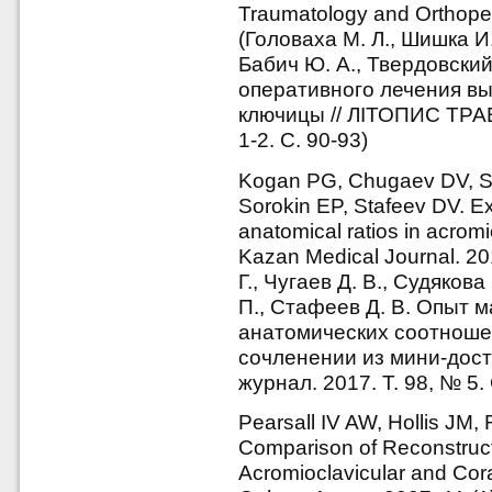
Traumatology and Orthoped
(Головаха М. Л., Шишка И.
Бабич Ю. А., Твердовски
оперативного лечения в
ключицы // ЛIТОПИС ТРА
1-2. С. 90-93)
Kogan PG, Chugaev DV, S
Sorokin EP, Stafeev DV. Ex
anatomical ratios in acromi
Kazan Medical Journal. 20
Г., Чугаев Д. В., Судякова
П., Стафеев Д. В. Опыт 
анатомических соотноше
сочленении из мини-дост
журнал. 2017. Т. 98, № 5.
Pearsall IV AW, Hollis JM,
Comparison of Reconstructi
Acromioclavicular and Cora