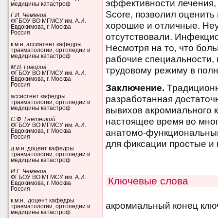
эффективности лечения,
медицины катастроф
Score, позволил оценить
Г.И. Чемянов
ФГБОУ ВО МГМСУ им. А.И.
хорошие и отличные. Не
Евдокимова, г. Москва
Россия
отсутствовали. Инфекци
к.м.н, ассиатент кафедры
Несмотря на то, что бо
травматологии, ортопедии и
медицины катастроф
рабочие специальности, 
М.В. Говоров
трудовому режиму в пол
ФГБОУ ВО МГМСУ им. А.И.
Евдокимова, г. Москва
Россия
Заключение.
Традиционн
ассистент кафедры
разработанная достаточн
травматологии, ортопедии и
медицины катастроф
вывихов акромиального к
С.Ф. Гнетецкий
настоящее время во мног
ФГБОУ ВО МГМСУ им. А.И.
анатомо-функциональным
Евдокимова, г. Москва
Россия
для фиксации простые и 
д.м.н, доцент кафедры
травматологии, ортопедии и
медицины катастроф
И.Г. Чемянов
ФГБОУ ВО МГМСУ им. А.И.
Ключевые слова
Евдокимова, г. Москва
Россия
к.м.н, доцент кафедры
акромиальный конец клю
травматологии, ортопедии и
медицины катастроф