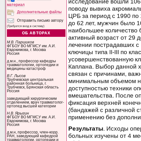
исследование вошли 106
материал
поводу вывиха акромиаль
Дополнительные файлы
ЦРБ за период с 1990 по 
Отправить письмо автору
до 62 лет, мужчин было 
(Требуется вход в систему)
наибольшее количество 
ОБ АВТОРАХ
активный возраст от 29 д
М.В. Паршиков
лечении пострадавших с
ФГБОУ ВО МГМСУ им. А.И.
Евдокимова, г. Москва
ключицы типа II-III по к
Россия
усовершенствованную кл
д.м.н., профессор кафедры
травматологии, ортопедии и
Каплана. Выбор данной 
медицины катастроф
связан с причинами, важ
В.Г. Лысов
минимальным объемом н
Трубчевская центральная
районная больница, г.
доступностью техники оп
Трубчевск, Брянская область
Россия
вмешательства. После о
заведующий хирургическим
фиксация верхней конечн
отделением, врач травматолог-
ортопед высшей категории
(бандажей с различной с
Н.В. Ярыгин
применению без дополни
ФГБОУ ВО МГМСУ им. А.И.
Евдокимова, г. Москва
Россия
Результаты
. Исходы оп
д.м.н, профессор, член-корр.
больных изучены от 4 ме
РАН, заведующий кафедрой
травматологии, ортопедии и