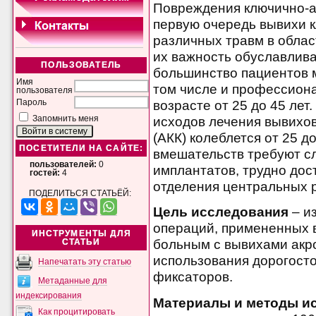
Повреждения ключично-ак
первую очередь вывихи 
различных травм в облас
их важность обуславлива
ПОЛЬЗОВАТЕЛЬ
большинство пациентов 
Имя
том числе и профессион
пользователя
возрасте от 25 до 45 ле
Пароль
исходов лечения вывихо
Запомнить меня
(АКК) колеблется от 25 д
ПОСЕТИТЕЛИ НА САЙТЕ:
вмешательств требуют с
пользователей:
0
имплантатов, трудно дос
гостей:
4
отделения центральных 
ПОДЕЛИТЬСЯ СТАТЬЁЙ:
Цель исследования
– и
операций, примененных 
ИНСТРУМЕНТЫ ДЛЯ
больным с вывихами акр
СТАТЬИ
использования дорогост
Напечатать эту статью
фиксаторов.
Метаданные для
индексирования
Материалы и методы и
Как процитировать