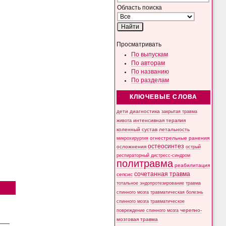
Область поиска
Просматривать
По выпускам
По авторам
По названию
По разделам
КЛЮЧЕВЫЕ СЛОВА
дети
диагностика
закрытая травма
интенсивная терапия
живота
коленный сустав
летальность
микрохирургия
огнестрельные ранения
остеосинтез
осложнения
острый
респираторный дистресс-синдром
политравма
реабилитация
сочетанная травма
сепсис
тотальное эндопротезирование
травма
спинного мозга
травматическая болезнь
спинного мозга
травматическое
черепно-
повреждение спинного мозга
мозговая травма