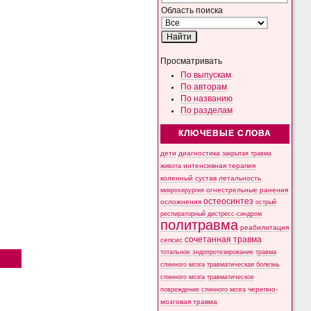
Область поиска
Просматривать
По выпускам
По авторам
По названию
По разделам
КЛЮЧЕВЫЕ СЛОВА
дети
диагностика
закрытая травма
интенсивная терапия
живота
коленный сустав
летальность
микрохирургия
огнестрельные ранения
остеосинтез
осложнения
острый
респираторный дистресс-синдром
политравма
реабилитация
сочетанная травма
сепсис
тотальное эндопротезирование
травма
спинного мозга
травматическая болезнь
спинного мозга
травматическое
черепно-
повреждение спинного мозга
мозговая травма