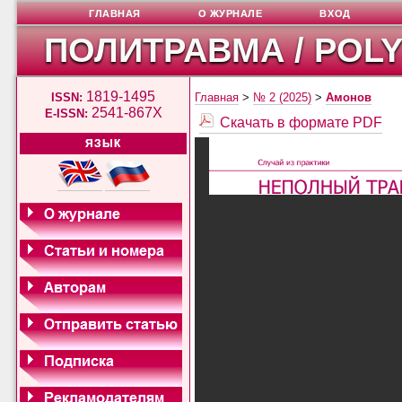
ГЛАВНАЯ
О ЖУРНАЛЕ
ВХОД
ПОЛИТРАВМА / POL
1819-1495
ISSN:
Главная
>
№ 2 (2025)
>
Амонов
2541-867X
E-ISSN:
Скачать в формате PDF
ЯЗЫК