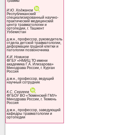
травмы
И.Ю. Ходжанов
Республиканский
специализированный научно-
практический медицинский
центр травматологии и
ортопедии, г. Ташкент
Узбекистан
д.м.н., профессор, руководитель
отдела детской травматологии,
деформации грудной клетки и
патологии позвоночника
К.И. Новиков
ФГБУ «НМИЦ ТО имени
академика Г.А. Илизарова»
Минздрава России, г. Курган
Россия
д.м.н., профессор, ведущий
научный сотрудник
К.С. Сергеев
ФГБОУ ВО «Тюменский ГМУ»
Минздрава России, г. Тюмень
Россия
д.м.н., профессор, заведующий
кафедры травматологии и
ортопедии