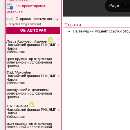
Как процитировать
материал
Отправить письмо автору
Ссылки
(Требуется вход в систему)
ОБ АВТОРАХ
На текущий момент ссылки отсу
Лазиз Амонович Амонов
Навоийский филиал РНЦЭМП, г.
Навои
Узбекистан
врач-ординатор отделения
сочетанной и осложненной
травмы
Ф.М. Махсудов
Навоийский филиал РНЦЭМП, г.
Навои
Узбекистан
заведующий отделением
сочетанной и осложнённой
травмы
А.А. Сайпиев
Навоийский филиал РНЦЭМП, г.
Навои
Узбекистан
врач-ординатор отделения
сочетанной и осложненной