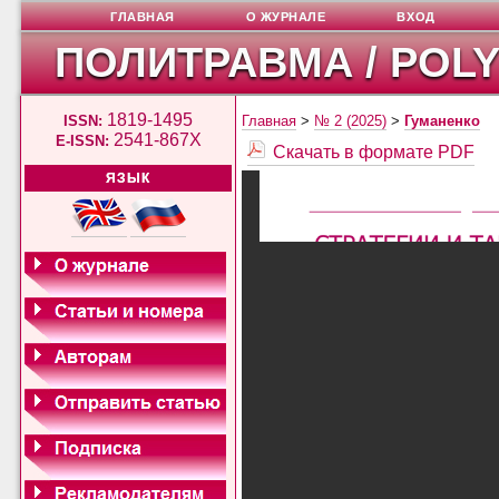
ГЛАВНАЯ
О ЖУРНАЛЕ
ВХОД
ПОЛИТРАВМА / POL
1819-1495
ISSN:
Главная
>
№ 2 (2025)
>
Гуманенко
2541-867X
E-ISSN:
Скачать в формате PDF
ЯЗЫК