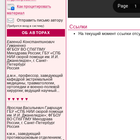
Как процитировать
материал
Отправить письмо автору
Ссылки
(Требуется вход в систему)
ОБ АВТОРАХ
На текущий момент ссылки отсу
Евгений Константинович
Гуманенко
ФГБОУ ВО СПбГПМУ
Минздрава России; ГБУ «СПБ
НИИ скорой помощи им. И.И.
Джанелидзе», г. Санкт-
Петербург
Россия
д.м.н., профессор, заведующий
кафедрой экстремальной
медицины, травматологии,
ортопедии и военно-полевой
хирургии; ведущий научный...
▼▼▼▼▼
Ярослав Васильевич Гаврищук
ГБУ «СПБ НИИ скорой помощи
им. И.И. Джанелидзе»; ФГБОУ
ВО СПбГПМУ Минздрава
России, г. Санкт-Петербург
Россия
к.м.н., заведующий
противошоковым отделением;