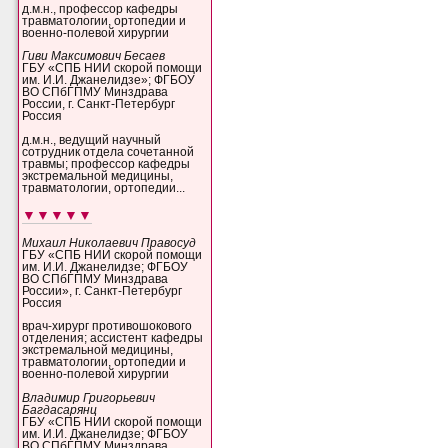
д.м.н., профессор кафедры
травматологии, ортопедии и
военно-полевой хирургии
Гиви Максимович Бесаев
ГБУ «СПБ НИИ скорой помощи
им. И.И. Джанелидзе»; ФГБОУ
ВО СПбГПМУ Минздрава
России, г. Санкт-Петербург
Россия
д.м.н., ведущий научный
сотрудник отдела сочетанной
травмы; профессор кафедры
экстремальной медицины,
травматологии, ортопедии...
▼▼▼▼▼
Михаил Николаевич Правосуд
ГБУ «СПБ НИИ скорой помощи
им. И.И. Джанелидзе; ФГБОУ
ВО СПбГПМУ Минздрава
России», г. Санкт-Петербург
Россия
врач-хирург противошокового
отделения; ассистент кафедры
экстремальной медицины,
травматологии, ортопедии и
военно-полевой хирургии
Владимир Григорьевич
Багдасарянц
ГБУ «СПБ НИИ скорой помощи
им. И.И. Джанелидзе; ФГБОУ
ВО СПбГПМУ Минздрава