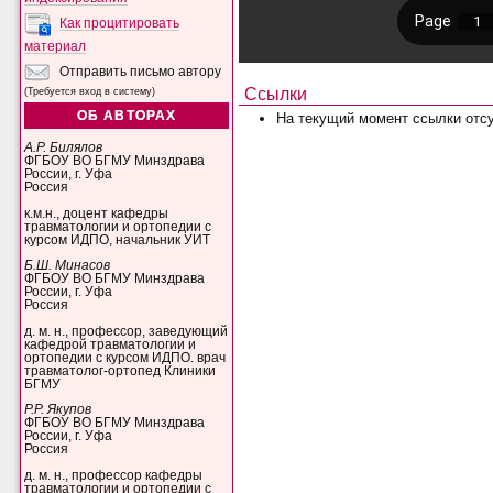
Как процитировать
материал
Отправить письмо автору
Ссылки
(Требуется вход в систему)
ОБ АВТОРАХ
На текущий момент ссылки отсу
А.Р. Билялов
ФГБОУ ВО БГМУ Минздрава
России, г. Уфа
Россия
к.м.н., доцент кафедры
травматологии и ортопедии с
курсом ИДПО, начальник УИТ
Б.Ш. Минасов
ФГБОУ ВО БГМУ Минздрава
России, г. Уфа
Россия
д. м. н., профессор, заведующий
кафедрой травматологии и
ортопедии с курсом ИДПО. врач
травматолог-ортопед Клиники
БГМУ
Р.Р. Якупов
ФГБОУ ВО БГМУ Минздрава
России, г. Уфа
Россия
д. м. н., профессор кафедры
травматологии и ортопедии с