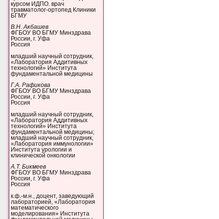
курсом ИДПО. врач
травматолог-ортопед Клиники
БГМУ
В.Н. Акбашев
ФГБОУ ВО БГМУ Минздрава
России, г. Уфа
Россия
младший научный сотрудник,
«Лаборатория Аддитивных
технологий» Института
фундаментальной медицины
Г.А. Рафикова
ФГБОУ ВО БГМУ Минздрава
России, г. Уфа
Россия
младший научный сотрудник,
«Лаборатория Аддитивных
технологий» Института
фундаментальной медицины;
младший научный сотрудник,
«Лаборатория иммунологии»
Института урологии и
клинической онкологии
А.Т. Бикмеев
ФГБОУ ВО БГМУ Минздрава
России, г. Уфа
Россия
к.ф.-м.н., доцент, заведующий
лабораторией, «Лаборатория
математического
моделирования» Института