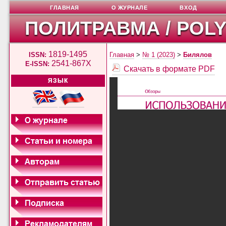
ГЛАВНАЯ
О ЖУРНАЛЕ
ВХОД
ПОЛИТРАВМА / POL
1819-1495
ISSN:
Главная
>
№ 1 (2023)
>
Билялов
2541-867X
E-ISSN:
Скачать в формате PDF
ЯЗЫК