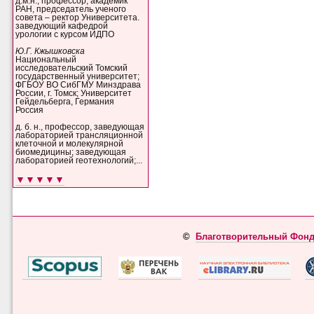
д.м.н., профессор, академик
РАН, председатель ученого
совета – ректор Университета.
заведующий кафедрой
урологии с курсом ИДПО
Ю.Г. Кжышковска
Национальный
исследовательский Томский
государственный университет;
ФГБОУ ВО СибГМУ Минздрава
России, г. Томск; Университет
Гейдельберга, Германия
Россия
д. б. н., профессор, заведующая
лабораторией трансляционной
клеточной и молекулярной
биомедицины; заведующая
лабораторией геотехнологий;...
▼▼▼▼▼
©
Благотворительный Фонд