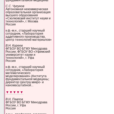
фундаментальной медицины
С.С. Чугунов
Автономная некоммерческая
образовательная организация
высшего образования
«Сколковский институт науки и
технологий», г. Москва
Россия
к.ф.-м.н., старший научный
сотрудник, «Лаборатория
аддитивного производства,
центр технологий материалов»
В.Н. Киреев
ФГБОУ ВО БГМУ Минздрава
России; ФГБОУ ВО «Уфимский
университет науки и
технологий», г. Уфа
Россия
к.ф.-м.н., старший научный
сотрудник, «Лаборатория
математического
моделирования» Института
фундаментальной медицины;
директор Центра микро- и
наномасштабной...
▼▼▼▼▼
В.Н. Павлов
ФГБОУ ВО БГМУ Минздрава
России, г. Уфа
Россия