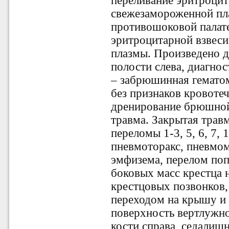
переливание эритроцит
свежезамороженной пл
противошоковой палат
эритроцитарной взвеси
плазмы. Произведено 
полости слева, диагно
‒ забрюшинная гематом
без признаков кровотеч
дренирование брюшной
травма. Закрытая трав
переломы 1-3, 5, 6, 7, 1
пневмоторакс, пневмо
эмфизема, перелом поп
боковых масс крестца 
крестцовых позвонков,
переходом на крышу и
поверхность вертлужн
кости справа, седалищ