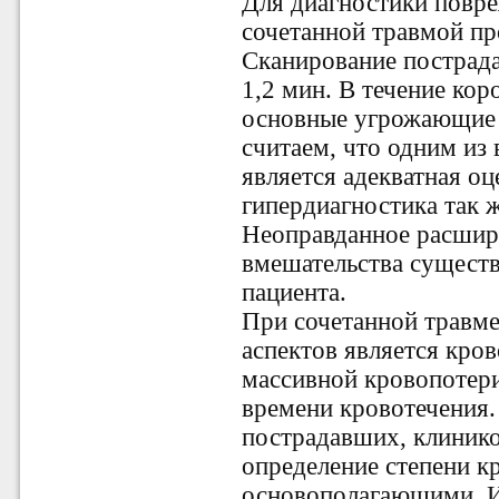
Для диагностики повр
сочетанной травмой пр
Сканирование пострада
1,2 мин. В течение ко
основные угрожающие 
считаем, что одним из
является адекватная оц
гипердиагностика так ж
Неоправданное расшир
вмешательства существ
пациента.
При сочетанной травме
аспектов является кро
массивной кровопотери
времени кровотечения.
пострадавших, клинико
определение степени к
основополагающими. И