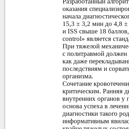
Разработанный алгори
оказания специализиро
начала диагностическог
15,3 ± 3,2 мин до 4,8 ±
и ISS свыше 18 балло
control» является стан
При тяжелой механичес
с политравмой должен 
как даже перекладыван
последствиям и сорва
организма.
Сочетание кровотечени
критическим. Ранняя 
внутренних органов у 
основа успеха в лечен
диагностики такого ро
информативным явилас
крайне тяжелых состоя