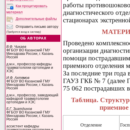
работы противошоково
Как процитировать
диагностического отд
материал
стационарах экстренн
Дополнительные файлы
Отправить письмо автору
МАТЕР
(Требуется вход в систему)
ОБ АВТОРАХ
Проведено комплексно
В.Ф. Чикаев
организации диагности
ФГБОУ ВО Казанский ГМУ
Минздрава России, г. Казань
помощи пострадавшим 
Россия
приемного отделения 
д.м.н., профессор кафедры
травматологии ортопедии и
ХЭС
За последние три года
И.Ф. Ахтямов
ГАУЗ ГКБ № 7 (далее Г
ФГБОУ ВО Казанский ГМУ
Минздрава России, г. Казань
75 062 пострадавших в в
Россия
д.м.н., профессор, заведующий
Таблица.
Структур
кафедрой травматологии
ортопедии и ХЭС
приемное
Б.Г. Зиатдинов
ФГБОУ ВО Казанский ГМУ
Минздрава России, г. Казань
Россия
Отделение
Госп
ассистент кафедры
травматологии ортопедии и