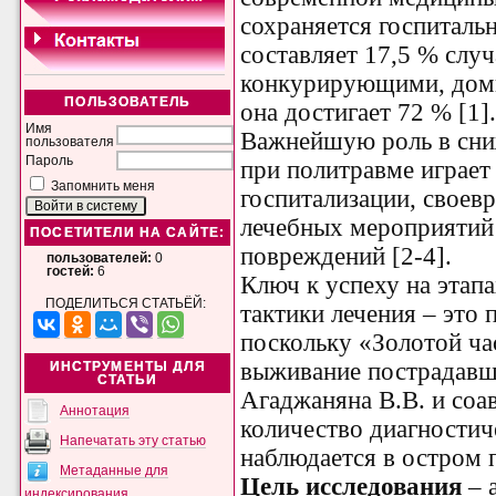
сохраняется госпитальн
составляет 17,5 % слу
конкурирующими, до
ПОЛЬЗОВАТЕЛЬ
она достигает 72 % [1]
Имя
Важнейшую роль в сни
пользователя
Пароль
при политравме играет
Запомнить меня
госпитализации, своев
лечебных мероприятий 
ПОСЕТИТЕЛИ НА САЙТЕ:
повреждений [2-4].
пользователей:
0
гостей:
6
Ключ к успеху на этап
ПОДЕЛИТЬСЯ СТАТЬЁЙ:
тактики лечения – это 
поскольку «Золотой ча
выживание пострадавш
ИНСТРУМЕНТЫ ДЛЯ
СТАТЬИ
Агаджаняна В.В. и соав
Аннотация
количество диагностич
Напечатать эту статью
наблюдается в остром 
Метаданные для
Цель исследования
– 
индексирования