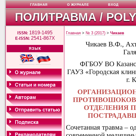
ГЛАВНАЯ
О ЖУРНАЛЕ
ВХОД
ПОЛИТРАВМА / POL
1819-1495
ISSN:
Главная
>
№ 3 (2017)
>
Чикаев
2541-867X
E-ISSN:
Чикаев В.Ф., Ахт
ЯЗЫК
Гал
ФГБОУ ВО Казанс
ГАУЗ «Городская клини
г. 
ОРГАНИЗАЦИО
ПРОТИВОШОКОВ
ОТДЕЛЕНИЯ 
ПОСТРАДАВ
Сочетанная травма – о
современной медицины