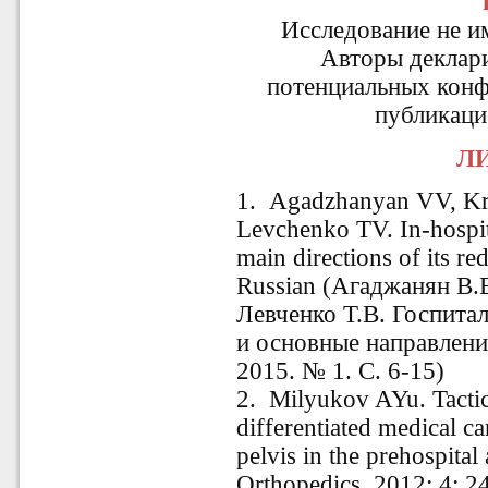
Исследование не и
Авторы деклар
потенциальных конф
публикаци
ЛИ
1. Agadzhanyan VV, Kra
Levchenko TV. In-hospit
main directions of its r
Russian (Агаджанян В.В
Левченко Т.В. Госпита
и основные направлени
2015. № 1. С. 6-15)
2. Milyukov AYu. Tactica
differentiated medical ca
pelvis in the prehospital
Orthopedics. 2012; 4: 