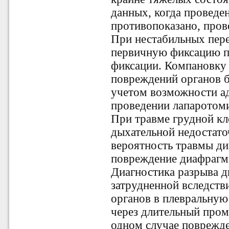
данных, когда проведе
противопоказано, прово
При нестабильных пере
первичную фиксацию п
фиксации. Компановку 
повреждений органов 
учетом возможности ад
проведении лапаротом
При травме грудной к
дыхательной недостат
вероятность травмы д
повреждение диафрагмы
Диагностика разрыва д
затрудненной вследств
органов в плевральную
через длительный пром
одном случае поврежд