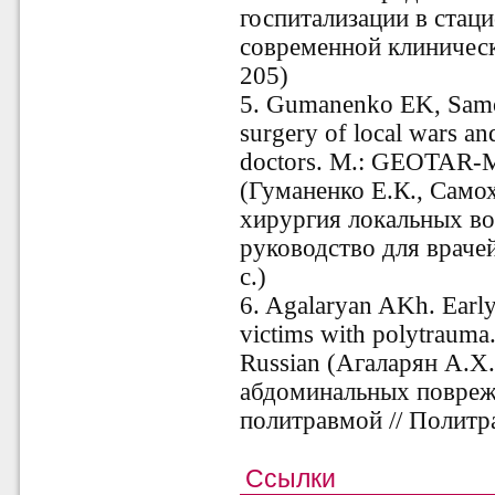
госпитализации в стаци
современной клиническо
205)
5. Gumanenko EK, Samok
surgery of local wars an
doctors. M.: GEOTAR-Me
(Гуманенко Е.К., Само
хирургия локальных в
руководство для враче
с.)
6. Agalaryan AKh. Early 
victims with polytrauma
Russian (Агаларян А.Х
абдоминальных повреж
политравмой // Политра
Ссылки