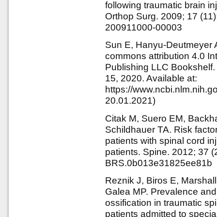
following traumatic brain i
Orthop Surg. 2009; 17 (11
200911000-00003
Sun E, Hanyu-Deutmeyer AA.
commons attribution 4.0 In
Publishing LLC Bookshelf.
15, 2020. Available at:
https://www.ncbi.nlm.nih
20.01.2021)
Citak M, Suero EM, Backh
Schildhauer TA. Risk factors
patients with spinal cord in
patients. Spine. 2012; 37 
BRS.0b013e31825ee81b
Reznik J, Biros E, Marshal
Galea MP. Prevalence and r
ossification in traumatic sp
patients admitted to specia