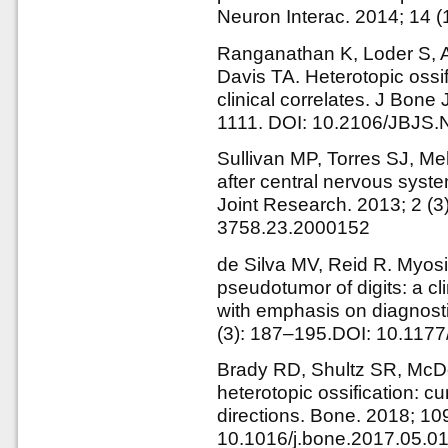
Neuron Interac. 2014; 14 (
Ranganathan K, Loder S, 
Davis TA. Heterotopic ossif
clinical correlates. J Bone
1111. DOI: 10.2106/JBJS.
Sullivan MP, Torres SJ, Meh
after central nervous syst
Joint Research. 2013; 2 (3
3758.23.2000152
de Silva MV, Reid R. Myosi
pseudotumor of digits: a cl
with emphasis on diagnostic
(3): 187–195.DOI: 10.11
Brady RD, Shultz SR, McDo
heterotopic ossification: c
directions. Bone. 2018; 10
10.1016/j.bone.2017.05.0