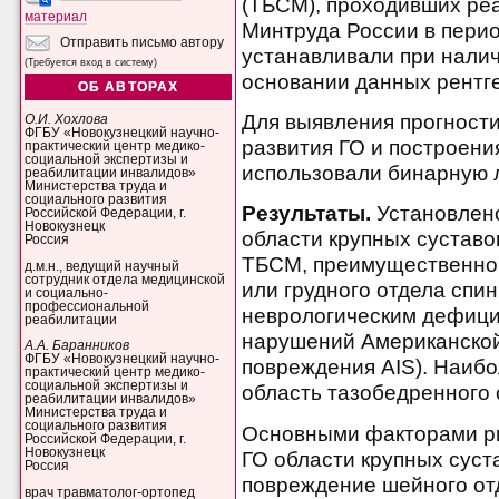
(ТБСМ), проходивших р
материал
Минтруда России в перио
Отправить письмо автору
устанавливали при налич
(Требуется вход в систему)
основании данных рентг
ОБ АВТОРАХ
Для выявления прогност
О.И. Хохлова
ФГБУ «Новокузнецкий научно-
развития ГО и построени
практический центр медико-
социальной экспертизы и
использовали бинарную 
реабилитации инвалидов»
Министерства труда и
социального развития
Результаты.
Установлено
Российской Федерации, г.
Новокузнецк
области крупных суставов
Россия
ТБСМ, преимущественно 
д.м.н., ведущий научный
сотрудник отдела медицинской
или грудного отдела спин
и социально-
профессиональной
неврологическим дефици
реабилитации
нарушений Американской
А.А. Баранников
ФГБУ «Новокузнецкий научно-
повреждения AIS). Наибо
практический центр медико-
социальной экспертизы и
область тазобедренного с
реабилитации инвалидов»
Министерства труда и
социального развития
Основными факторами ри
Российской Федерации, г.
Новокузнецк
ГО области крупных суст
Россия
повреждение шейного отд
врач травматолог-ортопед