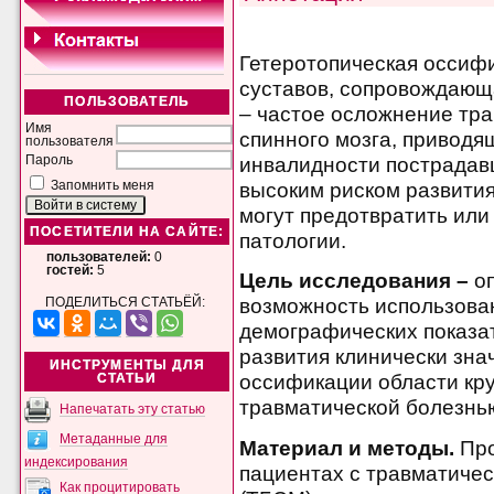
Гетеротопическая оссифи
суставов, сопровождающ
ПОЛЬЗОВАТЕЛЬ
– частое осложнение тр
Имя
спинного мозга, привод
пользователя
инвалидности пострадав
Пароль
высоким риском развития
Запомнить меня
могут предотвратить или
ПОСЕТИТЕЛИ НА САЙТЕ:
патологии.
пользователей:
0
гостей:
5
Цель исследования –
о
возможность использова
ПОДЕЛИТЬСЯ СТАТЬЁЙ:
демографических показа
развития клинически зна
ИНСТРУМЕНТЫ ДЛЯ
оссификации области кру
СТАТЬИ
травматической болезнью
Напечатать эту статью
Метаданные для
Материал и методы.
Пр
индексирования
пациентах с травматичес
Как процитировать