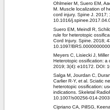
Ohlmeier M, Suero EM, Aac
M. Muscle localization of he
cord injury. Spine J. 2017
10.1016/j.spinee.2017.04.
Suero EM, Meindl R, Schild
rule for heterotopic ossifica
Cord Injury. Spine. 2018; 
10.1097/BRS.000000000
Meyers C, Lisiecki J, Miller
Heterotopic ossification: 
2019; 3(4): e10172. DOI: 
Salga M, Jourdan C, Dura
Carlier R-Y, et al. Sciatic
heterotopic ossification: u
indications. Skeletal Radio
10.1007/s00256-014-2003
Cipriano CA, PillSG, Keena