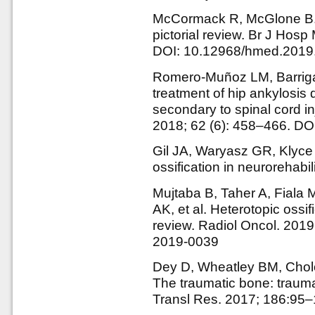
McCormack R, McGlone B. N
pictorial review. Br J Hos
DOI: 10.12968/hmed.2019
Romero-Muñoz LM, Barriga-
treatment of hip ankylosis 
secondary to spinal cord i
2018; 62 (6): 458–466. DOI
Gil JA, Waryasz GR, Klyce
ossification in neurorehabi
Mujtaba B, Taher A, Fiala
AK, et al. Heterotopic ossif
review. Radiol Oncol. 2019
2019-0039
Dey D, Wheatley BM, Cholok
The traumatic bone: trauma
Transl Res. 2017; 186:95–1