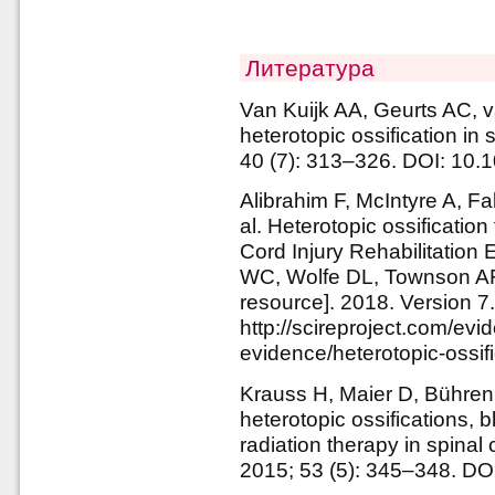
Литература
Van Kuijk AA, Geurts AC, 
heterotopic ossification in 
40 (7): 313–326. DOI: 10.1
Alibrahim F, McIntyre A, Fa
al. Heterotopic ossification
Cord Injury Rehabilitation 
WC, Wolfe DL, Townson AF, 
resource]. 2018. Version 7
http://scireproject.com/evid
evidence/heterotopic-ossifi
Krauss H, Maier D, Bühren
heterotopic ossifications,
radiation therapy in spinal 
2015; 53 (5): 345–348. DO