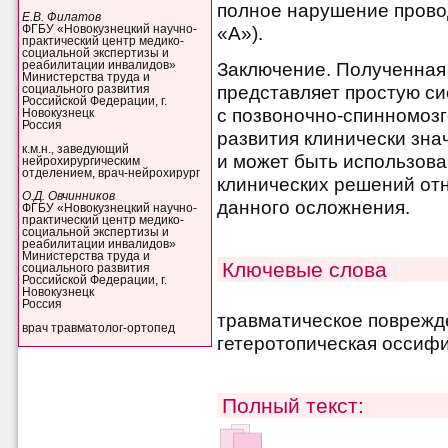
полное нарушение провод
Е.В. Филатов
«А»).
ФГБУ «Новокузнецкий научно-
практический центр медико-
социальной экспертизы и
реабилитации инвалидов»
Заключение. Полученная
Министерства труда и
представляет простую с
социального развития
Российской Федерации, г.
с позвоночно-спинномозг
Новокузнецк
Россия
развития клинически зна
к.м.н., заведующий
и может быть использов
нейрохирургическим
отделением, врач-нейрохирург
клинических решений от
О.Д. Овчинников
данного осложнения.
ФГБУ «Новокузнецкий научно-
практический центр медико-
социальной экспертизы и
реабилитации инвалидов»
Министерства труда и
Ключевые слова
социального развития
Российской Федерации, г.
Новокузнецк
Россия
травматическое поврежде
врач травматолог-ортопед
гетеротопическая оссифи
Полный текст: