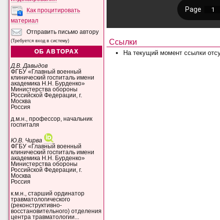
Как процитировать
материал
Отправить письмо автору
Ссылки
(Требуется вход в систему)
ОБ АВТОРАХ
На текущий момент ссылки отсу
Д.В. Давыдов
ФГБУ «Главный военный
клинический госпиталь имени
академика Н.Н. Бурденко»
Министерства обороны
Российской Федерации, г.
Москва
Россия
д.м.н., профессор, начальник
госпиталя
Ю.В. Чирва
ФГБУ «Главный военный
клинический госпиталь имени
академика Н.Н. Бурденко»
Министерства обороны
Российской Федерации, г.
Москва
Россия
к.м.н., старший ординатор
травматологического
(реконструктивно-
восстановительного) отделения
центра травматологии...