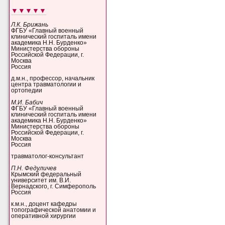
▼▼▼▼▼
Л.К. Брижань
ФГБУ «Главный военный
клинический госпиталь имени
академика Н.Н. Бурденко»
Министерства обороны
Российской Федерации, г.
Москва
Россия
д.м.н., профессор, начальник
центра травматологии и
ортопедии
М.И. Бабич
ФГБУ «Главный военный
клинический госпиталь имени
академика Н.Н. Бурденко»
Министерства обороны
Российской Федерации, г.
Москва
Россия
травматолог-консультант
П.Н. Федуличев
Крымский федеральный
университет им. В.И.
Вернадского, г. Симферополь
Россия
к.м.н., доцент кафедры
топографической анатомии и
оперативной хирургии