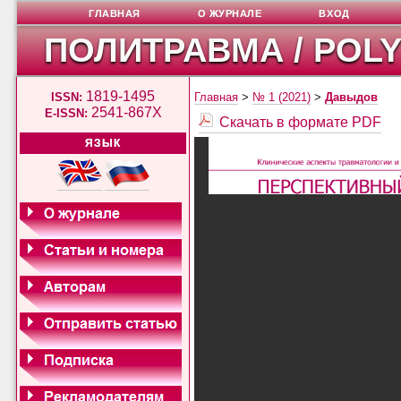
ГЛАВНАЯ
О ЖУРНАЛЕ
ВХОД
ПОЛИТРАВМА / POL
1819-1495
ISSN:
Главная
>
№ 1 (2021)
>
Давыдов
2541-867X
E-ISSN:
Скачать в формате PDF
ЯЗЫК