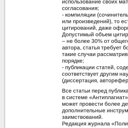
использование своих ма
согласования;
- компиляции (сочинител
или произведений), то е
цитирований, даже офо
Допустимый объем цитир
– не более 30% от общег
автора, статья требует 
такие случаи рассматри
порядке;
- публикации статей, со
соответствует другим н
(диссертация, авторефер
Все статьи перед публик
в системе «Антиплагиат»
может провести более де
дополнительные инструме
заимствований.
Редакция журнала «Поли