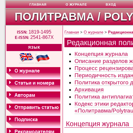
ГЛАВНАЯ
О ЖУРНАЛЕ
ВХОД
ПОЛИТРАВМА / POL
1819-1495
ISSN:
Главная
>
О журнале
>
Редакционна
2541-867X
E-ISSN:
Редакционная пол
ЯЗЫК
Концепция журнала
Описание разделов 
Процесс рецензиров
Периодичность изда
Политика открытого 
Архивация
Политика антиплагиа
Кодекс этики редакт
«Политравма/Polytra
Концепция журнала