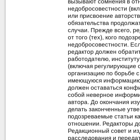
вызывают сомнения в от
недобросовестности (вк
или присвоение авторств
обязательства продолжа
случаи. Прежде всего, р
от того (тех), кого подоз
недобросовестности. Есл
редактор должен обрати
работодателю, институту
(включая регулирующие 
организацию по борьбе с
имеющуюся информацию. 
должен оставаться конф
собой неверное информи
автора. До окончания из
делать законченные утв
подозреваемые статьи к
отношении. Редакторы 
Редакционный совет и из
расследования и переда