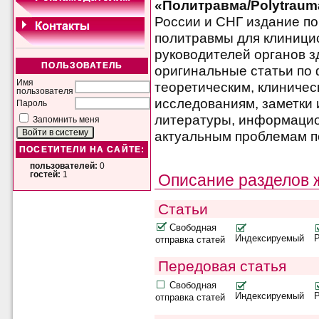
«Политравма/Polytraum
России и СНГ издание п
политравмы для клиницис
руководителей органов 
ПОЛЬЗОВАТЕЛЬ
оригинальные статьи по
Имя
теоретическим, клиниче
пользователя
исследованиям, заметки и
Пароль
литературы, информаци
Запомнить меня
актуальным проблемам п
ПОСЕТИТЕЛИ НА САЙТЕ:
пользователей:
0
гостей:
1
Описание разделов 
Статьи
Свободная
Индексируемый
отправка статей
Передовая статья
Свободная
Индексируемый
отправка статей