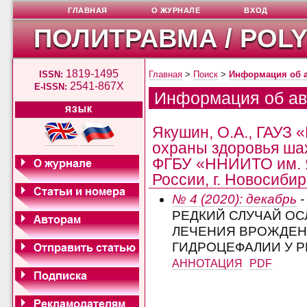
ГЛАВНАЯ
О ЖУРНАЛЕ
ВХОД
ПОЛИТРАВМА / POL
1819-1495
ISSN:
Главная
>
Поиск
>
Информация об 
2541-867X
E-ISSN:
Информация об ав
ЯЗЫК
Якушин, О.А., ГАУЗ 
охраны здоровья шах
ФГБУ «ННИИТО им. 
России, г. Новосибир
№ 4 (2020): декабрь
-
РЕДКИЙ СЛУЧАЙ О
ЛЕЧЕНИЯ ВРОЖДЕ
ГИДРОЦЕФАЛИИ У Р
АННОТАЦИЯ
PDF