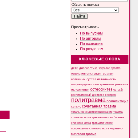
Область поиска
Просматривать
По выпускам
По авторам
По названию
По разделам
КЛЮЧЕВЫЕ СЛОВА
дети
диагностика
закрытая травма
интенсивная терапия
живота
коленный сустав
летальность
микрохирургия
огнестрельные ранения
остеосинтез
осложнения
острый
респираторный дистресс-синдром
политравма
реабилитация
сочетанная травма
сепсис
тотальное эндопротезирование
травма
спинного мозга
травматическая болезнь
спинного мозга
травматическое
черепно-
повреждение спинного мозга
мозговая травма