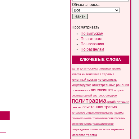
Область поиска
Просматривать
По выпускам
По авторам
По названию
По разделам
КЛЮЧЕВЫЕ СЛОВА
дети
диагностика
закрытая травма
интенсивная терапия
живота
коленный сустав
летальность
микрохирургия
огнестрельные ранения
остеосинтез
осложнения
острый
респираторный дистресс-синдром
политравма
реабилитация
сочетанная травма
сепсис
тотальное эндопротезирование
травма
спинного мозга
травматическая болезнь
спинного мозга
травматическое
черепно-
повреждение спинного мозга
мозговая травма