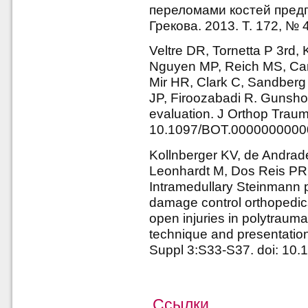
переломами костей предпл
Грекова. 2013. Т. 172, № 4
Veltre DR, Tornetta P 3rd, 
Nguyen MP, Reich MS, Can
Mir HR, Clark C, Sandberg
JP, Firoozabadi R. Gunshot 
evaluation. J Orthop Trau
10.1097/BOT.000000000
Kollnberger KV, de Andrad
Leonhardt M, Dos Reis PR,
Intramedullary Steinmann pi
damage control orthopedics
open injuries in polytraumat
technique and presentation 
Suppl 3:S33-S37. doi: 10.1
Ссылки