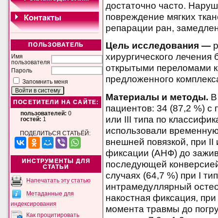
достаточно часто. Нару
повреждение мягких ткан
репарации ран, замедле
Цель
исследования —
ПОЛЬЗОВАТЕЛЬ
хирургического лечения
Имя
пользователя
открытыми переломами к
Пароль
предложенного комплекса
Запомнить меня
Материалы и методы.
В
ПОСЕТИТЕЛИ НА САЙТЕ:
пациентов: 34 (87,2 %) с 
пользователей:
0
или III типа по классифик
гостей:
1
использовали временну
ПОДЕЛИТЬСЯ СТАТЬЁЙ:
внешней повязкой, при II
фиксации (АНФ) до зажив
ИНСТРУМЕНТЫ ДЛЯ
последующей конверсией 
СТАТЬИ
случаях (64,7 %) при I 
Напечатать эту статью
интрамедуллярный остеос
Метаданные для
накостная фиксация, при 
индексирования
момента травмы до погру
Как процитировать