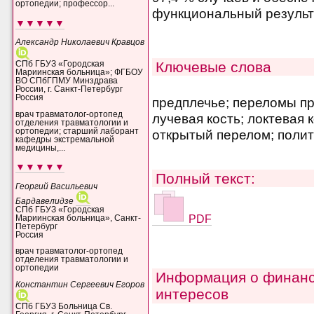
ортопедии; профессор...
функциональный результа
▼▼▼▼▼
Александр Николаевич Кравцов
Ключевые слова
СПб ГБУЗ «Городская
Мариинская больница»; ФГБОУ
ВО СПбГПМУ Минздрава
России, г. Санкт-Петербург
Россия
предплечье; переломы пр
врач травматолог-ортопед
лучевая кость; локтевая 
отделения травматологии и
ортопедии; старший лаборант
открытый перелом; поли
кафедры экстремальной
медицины,...
▼▼▼▼▼
Полный текст:
Георгий Васильевич
Бардавелидзе
СПб ГБУЗ «Городская
PDF
Мариинская больница», Санкт-
Петербург
Россия
врач травматолог-ортопед
отделения травматологии и
ортопедии
Информация о финанс
Константин Сергеевич Егоров
интересов
СПб ГБУЗ Больница Св.