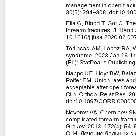
management in open fractu
30(5): 294–308. doi:10.1
Elia G, Blood T, Got C. T
forearm fractures. J. Hand
10.1016/j.jhsa.2020.02.00
Torlincasi AM, Lopez RA,
syndrome. 2023 Jan 16. In: 
(FL): StatPearls Publishing
Nappo KE, Hoyt BW, Balaz
Polfer EM. Union rates and
acceptable after open forea
Clin. Orthop. Relat Res. 2
doi:10.1097/CORR.00000
Neverov VA, Cherniaev SN.
complicated forearm fractur
Grekov. 2013; 172(4): 54–
С. Н. Лечение больных 