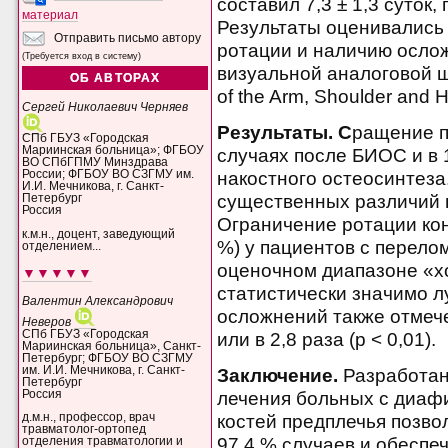
составил 7,3 ± 1,3 суток, п
материал
Результаты оценивались
Отправить письмо автору
ротации и наличию осло
(Требуется вход в систему)
визуальной аналоговой шк
ОБ АВТОРАХ
of the Arm, Shoulder and 
Сергей Николаевич Черняев
Результаты. С
ращение 
СПб ГБУЗ «Городская
Мариинская больница»; ФГБОУ
случаях после БИОС и в 1
ВО СПбГПМУ Минздрава
накостного остеосинтеза
России; ФГБОУ ВО СЗГМУ им.
И.И. Мечникова, г. Санкт-
существенных различий 
Петербург
Россия
Ограничение ротации кон
к.м.н., доцент, заведующий
%) у пациентов с перело
отделением...
оценочном диапазоне «х
▼▼▼▼▼
статистически значимо л
Валентин Александрович
осложнений также отмеч
Неверов
СПб ГБУЗ «Городская
или в 2,8 раза (р < 0,01).
Мариинская больница», Санкт-
Петербург; ФГБОУ ВО СЗГМУ
им. И.И. Мечникова, г. Санкт-
Заключение.
Разработан
Петербург
Россия
лечения больных с диа
д.м.н., профессор, врач
костей предплечья позво
травматолог-ортопед
97,4 % случаев и обеспе
отделения травматологии и