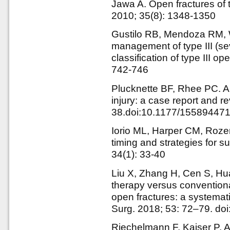
Jawa A. Open fractures of 
2010; 35(8): 1348-1350
Gustilo RB, Mendoza RM, W
management of type III (se
classification of type III o
742-746
Plucknette BF, Rhee PC. An
injury: a case report and r
38.doi:10.1177/15589447
Iorio ML, Harper CM, Rozen
timing and strategies for 
34(1): 33-40
Liu X, Zhang H, Cen S, Hu
therapy versus conventiona
open fractures: a systemati
Surg. 2018; 53: 72–79. doi
Riechelmann F, Kaiser P, Ar