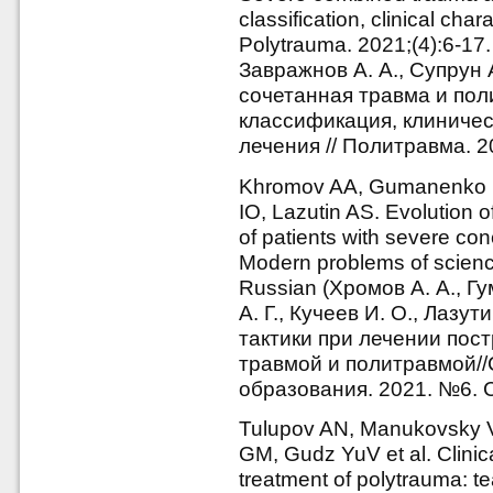
classification, clinical cha
Polytrauma. 2021;(4):6-17.
Завражнов А. А., Супрун 
сочетанная травма и пол
классификация, клиничес
лечения // Политравма. 2
Khromov AA, Gumanenko E
IO, Lazutin AS. Evolution of
of patients with severe co
Modern problems of scienc
Russian (Хромов А. А., Гу
А. Г., Кучеев И. О., Лазу
тактики при лечении пос
травмой и политравмой/
образования. 2021. №6. С
Tulupov AN, Manukovsky 
GM, Gudz YuV et al. Clinica
treatment of polytrauma: t