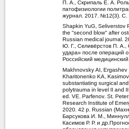
П. А., Скрипаль Е. А. Ро
патофизиологии политра
журнал. 2017. №12(3). С. 
Shapkin YuG, Seliverstov 
the "second blow" after os
Russian medical journal. 
Ю. Г., Селивёрстов П. А.
удара» после операций о
Российский медицинский 
Makhnovsky AI, Ergashev O
Kharitonenko KA, Kasimov RR
substantiating surgical and
polytrauma in level II and I
ed. VE. Parfenov. St. Peter
Research Institute of Emerg
2020. 42 p. Russian (Махн
Барсукова И. М., Миннулл
Касимов Р. Р. и др.Прогн