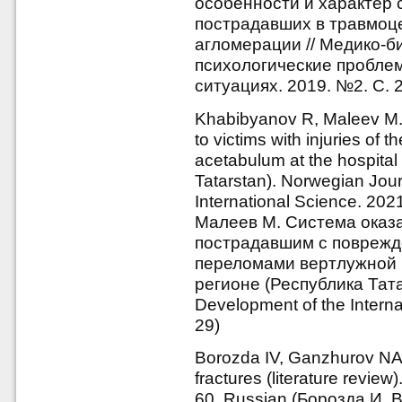
особенности и характер 
пострадавших в травмоце
агломерации // Медико-б
психологические пробле
ситуациях. 2019. №2. С. 
Khabibyanov R, Maleev M. 
to victims with injuries of t
acetabulum at the hospital 
Tatarstan). Norwegian Jour
International Science. 202
Малеев М. Система оказ
пострадавшим с поврежд
переломами вертлужной 
регионе (Республика Татар
Development of the Interna
29)
Borozda IV, Ganzhurov NA, 
fractures (literature review
60. Russian (Борозда И. В