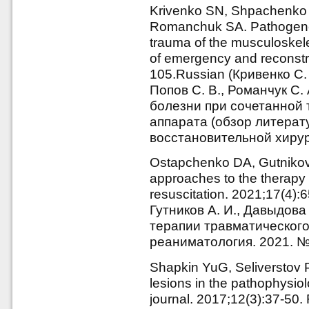
Krivenko SN, Shpachenko 
Romanchuk SA. Pathogenes
trauma of the musculoskelet
of emergency and reconstru
105.Russian (Кривенко С. 
Попов С. В., Романчук С.
болезни при сочетанной 
аппарата (обзор литерат
восстановительной хирург
Ostapchenko DA, Gutnikov
approaches to the therapy 
resuscitation. 2021;17(4):
Гутников А. И., Давыдов
терапии травматического
реаниматология. 2021. №1
Shapkin YuG, Seliverstov P
lesions in the pathophysio
journal. 2017;12(3):37-50