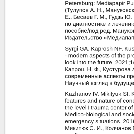
Petersburg: Mediapapir Pu
(Тулупов А. Н., Мануковск
Е., Бесаев Г. М., Гудзь Ю
по диагностике и лечени
пособие/под ред. Мануков
Издательство «Медиапапи
Syrgi GA, Kaprosh NF, Kus
- modern aspects of the prob
look into the future. 2021;
Капрош Н. Ф., Кустурова А
современные аспекты про
Научный взгляд в будущее
Kazhanov IV, Mikityuk SI, 
features and nature of conco
the level I trauma center o
Medico-biological and soci
emergency situations. 201
Микитюк С. И., Колчанов Е