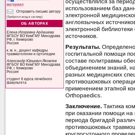
осуществлялся за период 
материал
использованием баз да
Отправить письмо автору
электронной медицинско
(Требуется вход в систему)
англоязычных источников
ОБ АВТОРАХ
электронной библиотеки e
Елена Игоревна Ардашева
источников.
ФГБОУ ВО КемГМУ Минздрава
РФ, г. Кемерово
Россия
Результаты.
Определено,
к. м. н., доцент кафедры
госпитальной помощи по
травматологии и ортопедии
составе политравмы обе
Александр Юрьевич Яковлев
ФГБОУ ВО КемГМУ Минздрава
объединением знаний, н
РФ, г. Кемерово
Россия
разных медицинских спе
студент 6 курса лечебного
противошоковых операци
факультета
применением этапной ко
Orthopaedics.
Заключение.
Тактика ком
при оказании помощи на 
периода бригадой разли
противошоковых травмоц
круглосуточного проведе