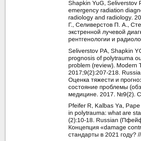
Shapkin YuG, Seliverstov P
emergency radiation diagno
radiology and radiology. 
Г., Селиверстов П. А., С
экстренной лучевой диаг
рентгенологии и радиолог
Seliverstov PA, Shapkin Y
prognosis of polytrauma ou
problem (review). Modern 
2017;9(2):207-218. Russia
Оценка тяжести и прогно
состояние проблемы (обз
медицине. 2017. №9(2). С
Pfeifer R, Kalbas Ya, Pap
in polytrauma: what are s
(2):10-18. Russian (Пфейф
Концепция «damage contr
стандарты в 2021 году? /