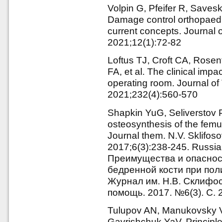
Volpin G, Pfeifer R, Saves
Damage control orthopaedic
current concepts. Journal 
2021;12(1):72-82
Loftus TJ, Croft CA, Rose
FA, et al. The clinical impa
operating room. Journal o
2021;232(4):560-570
Shapkin YuG, Seliverstov 
osteosynthesis of the femur
Journal them. N.V. Sklifo
2017;6(3):238-245. Russia
Преимущества и опаснос
бедренной кости при пол
Журнал им. Н.В. Склифо
помощь. 2017. №6(3). С. 
Tulupov AN, Manukovsky V
Gavrishchuk YaV. Principle