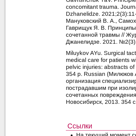
concomitant trauma. Journa
Dzhanelidze. 2021;2(3):11
Мануковский В. А., Самох
Гаврищук Я. В. Принципы
сочетанной травмы // Жу
Джанелидзе. 2021. №2(3),
Miluykov AYu. Surgical tact
medical care for patients w
pelvic injuries: abstracts 
354 p. Russian (Милюков 
организация специализи
пострадавшим при изоли
сочетанных повреждениях
Новосибирск, 2013. 354 с
Ссылки
На текущий момент с