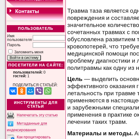
Травма таза является од
повреждения и составляе
значительное количество
ПОЛЬЗОВАТЕЛЬ
сочетанных травмах с по
Имя
обусловлена развитием 
пользователя
кровопотерей, что треб
Пароль
медицинской помощи пос
Запомнить меня
проблему диагностики и 
ПОСЕТИТЕЛИ НА САЙТЕ:
политравмы как одну из 
пользователей:
0
гостей:
1
Цель
— выделить основн
эффективного оказания 
ПОДЕЛИТЬСЯ СТАТЬЁЙ:
летальность при травме 
применяются в настояще
ИНСТРУМЕНТЫ ДЛЯ
и зарубежными специали
СТАТЬИ
применения в практике о
Напечатать эту статью
лечении таких травм.
Метаданные для
индексирования
Материалы и методы.
А
Как процитировать