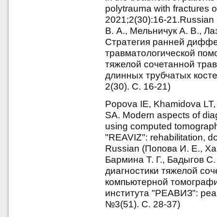
polytrauma with fractures of
2021;2(30):16-21.Russian 
В. А., Мельничук А. В., Ла
Стратегия ранней дифф
травматологической пом
тяжелой сочетанной тра
длинных трубчатых косте
2(30). С. 16-21)
Popova IE, Khamidova LT
SA. Modern aspects of dia
using computed tomography.
"REAVIZ": rehabilitation, d
Russian (Попова И. Е., Ха
Бармина Т. Г., Бадыгов 
диагностики тяжелой со
компьютерной томографии
института "РЕАВИЗ": реа
№3(51). С. 28-37)