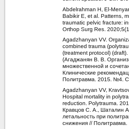
Abdelrahman H, El-Menyar 
Babikir E, et al. Patterns
traumatic pelvic fracture: i
Orthop Surg Res. 2020;5(1
Agadzhanyan VV. Organizat
combined trauma (polytrau
(treatment protocol) (draft
(Агаджанян В. В. Органи
множественной и сочетан
Клинические рекомендации
Политравма. 2015. №4. С.
Agadzhanyan VV, Kravtsov
Hospital mortality in polytr
reduction. Polytrauma. 201
Кравцов С. А., Шаталин А.
летальность при политр
снижения // Политравма. 