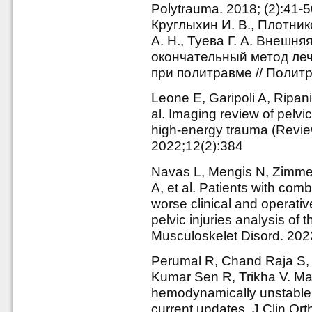
Polytrauma. 2018; (2):41-
Круглыхин И. В., Плотник
А. Н., Туева Г. А. Внешн
окончательный метод ле
при политравме // Политр
Leone E, Garipoli A, Ripani
al. Imaging review of pelvic
high-energy trauma (Review
2022;12(2):384
Navas L, Mengis N, Zimmer
A, et al. Patients with com
worse clinical and operativ
pelvic injuries analysis o
Musculoskelet Disord. 202
Perumal R, Chand Raja S,
Kumar Sen R, Trikha V. Man
hemodynamically unstable 
current updates. J Clin O