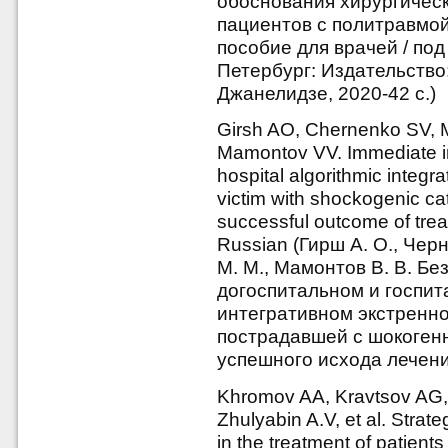
обоснования хирургическ
пациентов с политравмой в
пособие для врачей / под
Петербург: Издательство
Джанелидзе, 2020-42 с.)
Girsh AO, Chernenko SV,
Mamontov VV. Immediate im
hospital algorithmic integr
victim with shockogenic ca
successful outcome of trea
Russian (Гирш А. О., Чер
М. М., Мамонтов В. В. Б
догоспитальном и госпи
интегративном экстренн
пострадавшей с шокогенн
успешного исхода лечения
Khromov AA, Kravtsov AG,
Zhulyabin A.V, et al. Strate
in the treatment of patien