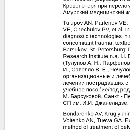
Кровопотеря при перелома
Амурский медицинский жу
Tulupov AN, Parfenov VE, 
VE, Chechulov PV, et al. I
diagnostic technologies in 
concomitant trauma: textbo
Barsukov. St. Petersburg: 
Research Institute n.a. I.I
(Тулупов А. Н., Парфенов 
И., Савелло В. Е., Чечул
организационные и лечеб
лечении пострадавших с 
учебное пособие/под ред.
М. Барсуковой. Санкт - 
СП им. И.И. Джанелидзе, 
Bondarenko AV, Kruglykhin 
Voitenko AN, Tueva GA. Ext
method of treatment of pelvi