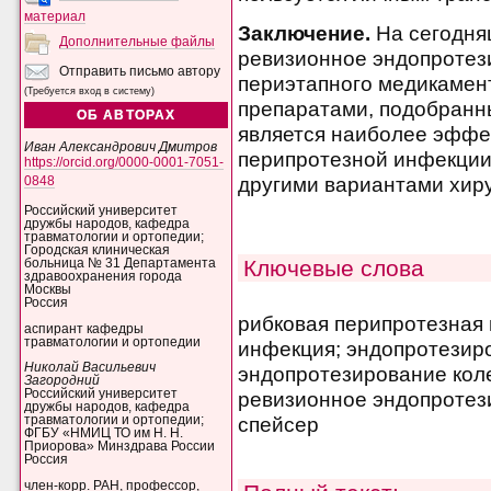
материал
Заключение.
На сегодня
Дополнительные файлы
ревизионное эндопротез
Отправить письмо автору
периэтапного медикамен
(Требуется вход в систему)
препаратами, подобранны
ОБ АВТОРАХ
является наиболее эффе
Иван Александрович Дмитров
перипротезной инфекции 
https://orcid.org/0000-0001-7051-
другими вариантами хиру
0848
Российский университет
дружбы народов, кафедра
травматологии и ортопедии;
Городская клиническая
Ключевые слова
больница № 31 Департамента
здравоохранения города
Москвы
Россия
рибковая перипротезная
аспирант кафедры
травматологии и ортопедии
инфекция; эндопротезиро
Николай Васильевич
эндопротезирование коле
Загородний
Российский университет
ревизионное эндопротез
дружбы народов, кафедра
спейсер
травматологии и ортопедии;
ФГБУ «НМИЦ ТО им Н. Н.
Приорова» Минздрава России
Россия
член-корр. РАН, профессор,