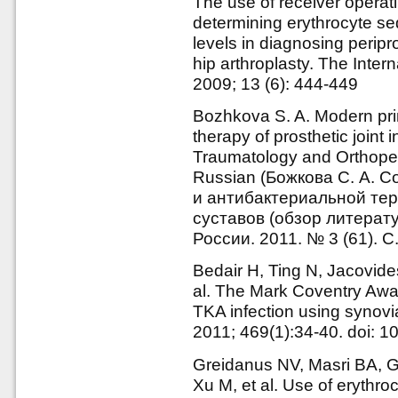
The use of receiver operati
determining erythrocyte se
levels in diagnosing peripros
hip arthroplasty. The Inter
2009; 13 (6): 444-449
Bozhkova S. A. Modern prin
therapy of prosthetic joint i
Traumatology and Orthoped
Russian (Божкова С. А. 
и антибактериальной т
суставов (обзор литерату
России. 2011. № 3 (61). С
Bedair H, Ting N, Jacovide
al. The Mark Coventry Awar
TKA infection using synovia
2011; 469(1):34-40. doi: 
Greidanus NV, Masri BA, 
Xu M, et al. Use of erythro