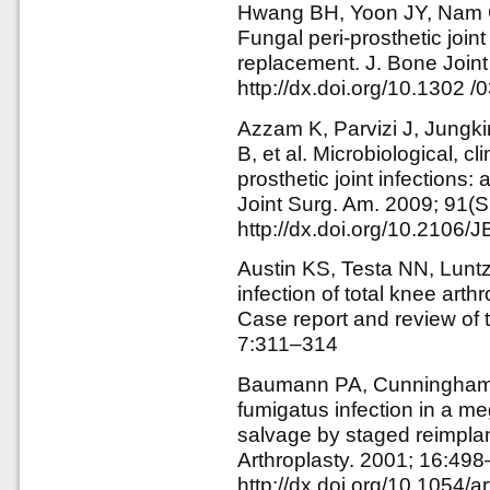
Hwang BH, Yoon JY, Nam C
Fungal peri-prosthetic joint
replacement. J. Bone Joint
http://dx.doi.org/10.1302
Azzam K, Parvizi J, Jungki
B, et al. Microbiological, cl
prosthetic joint infections: 
Joint Surg. Am. 2009; 91(S
http://dx.doi.org/10.2106/
Austin KS, Testa NN, Luntz
infection of total knee arth
Case report and review of th
7:311–314
Baumann PA, Cunningham B
fumigatus infection in a me
salvage by staged reimplant
Arthroplasty. 2001; 16:498
http://dx.doi.org/10.1054/