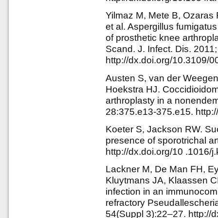
Yilmaz M, Mete B, Ozaras 
et al. Aspergillus fumigatu
of prosthetic knee arthropla
Scand. J. Infect. Dis. 201
http://dx.doi.org/10.3109
Austen S, van der Weegen 
Hoekstra HJ. Coccidioidomy
arthroplasty in a nonendemi
28:375.e13-375.e15. http:/
Koeter S, Jackson RW. Succ
presence of sporotrichal ar
http://dx.doi.org/10 .1016/
Lackner M, De Man FH, E
Kluytmans JA, Klaassen CH,
infection in an immunocomp
refractory Pseudallescher
54(Suppl 3):22–27. http://d