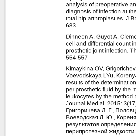
analysis of preoperative an
diagnosis of infection at t
total hip arthroplasties. J
683
Dinneen A, Guyot A, Clemen
cell and differential count 
prosthetic joint infection.
554-557
Kimaykina OV, Grigoriche
Voevodskaya LYu, Korenya
results of the determination
periprosthetic fluid by the
leukocytes by the method o
Journal Medial. 2015: 3(17
Григоричева Л. Г., Половц
Воеводская Л. Ю., Кореня
результатов определения
перипротезной жидкости