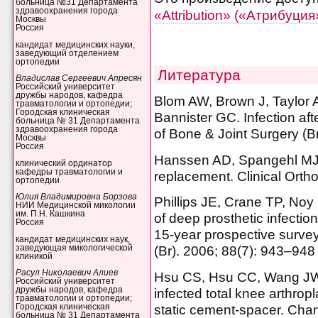
больница №31 Департамента
здравоохранения города
«Attribution» («Атрибуци
Москвы
Россия
кандидат медицинских науки,
заведующий отделением
ортопедии
Литература
Владислав Сергеевич Апресян
Российский университет
дружбы народов, кафедра
Blom AW, Brown J, Taylor 
травматологии и ортопедии;
Городская клиническая
Bannister GC. Infection aft
больница № 31 Департамента
здравоохранения города
of Bone & Joint Surgery (B
Москвы
Россия
Hanssen AD, Spangehl MJ. 
клинический ординатор
кафедры травматологии и
replacement. Clinical Orth
ортопедии
Юлия Владимировна Борзова
Phillips JE, Crane TP, Noy 
НИИ Медицинской микологии
им. П.Н. Кашкина
of deep prosthetic infection
Россия
15-year prospective survey
кандидат медицинских наук,
заведующая микологической
(Br). 2006; 88(7): 943–948
клиникой
Расул Николаевич Алиев
Hsu CS, Hsu CC, Wang JW, 
Российский университет
дружбы народов, кафедра
infected total knee arthrop
травматологии и ортопедии;
static cement-spacer. Chan
Городская клиническая
больница № 31 Департамента