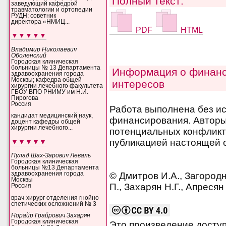
Полный текст:
заведующий кафедрой
травматологии и ортопедии
РУДН; советник
директора «НМИЦ...
PDF
HTML
▼▼▼▼▼
Владимир Николаевич
Оболенский
Городская клиническая
больницы № 13 Департамента
Информация о финанс
здравоохранения города
Москвы; кафедра общей
интересов
хирургии лечебного факультета
ГБОУ ВПО РНИМУ им Н.И.
Пирогова
Россия
Работа выполнена без и
кандидат медицинский наук,
финансирования. Авторы 
доцент кафедры общей
хирургии лечебного...
потенциальных конфликт
публикацией настоящей с
▼▼▼▼▼
Пулад Шах-Зарович Леваль
Городская клиническая
больницы №13 Департамента
© Дмитров И.А., Загородн
здравоохранения города
Москвы
П., Захарян Н.Г., Апресян
Россия
врач-хирург отделения гнойно-
спетических осложнений № 3
Норайр Грайрович Захарян
Городская клиническая
Это произведение досту