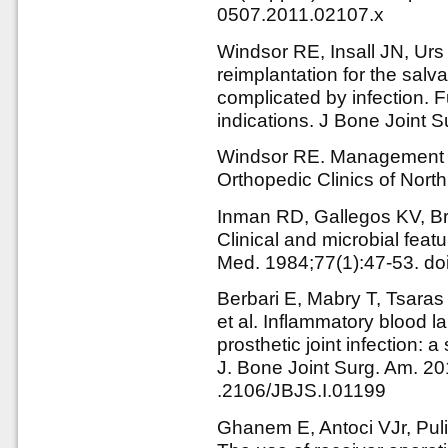
0507.2011.02107.x
Windsor RE, Insall JN, Ur
reimplantation for the salva
complicated by infection. F
indications. J Bone Joint 
Windsor RE. Management of 
Orthopedic Clinics of Nort
Inman RD, Gallegos KV, B
Clinical and microbial featu
Med. 1984;77(1):47-53. d
Berbari E, Mabry T, Tsara
et al. Inflammatory blood l
prosthetic joint infection:
J. Bone Joint Surg. Am. 20
.2106/JBJS.I.01199
Ghanem E, Antoci VJr, Puli