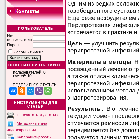
Одним из редких осложн
тазобедренного сустава 
Еще реже возбудителем 
Перипротезная инфекция
ПОЛЬЗОВАТЕЛЬ
встречается в практике и
Имя
пользователя
Цель —
улучшить резуль
Пароль
перипротезной инфекций 
Запомнить меня
Материалы и методы.
Н
ПОСЕТИТЕЛИ НА САЙТЕ:
посвященный лечению гр
пользователей:
0
а также описан клиничес
гостей:
10
перипротезной инфекций 
ПОДЕЛИТЬСЯ СТАТЬЁЙ:
использованием метода 
эндопротезирования.
ИНСТРУМЕНТЫ ДЛЯ
СТАТЬИ
Результаты.
В описанно
текущий момент послеоп
Напечатать эту статью
отмечается ремиссия ин
Метаданные для
передвигается без допол
индексирования
пользуется личным тран
Как процитировать