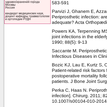
583-591
здравоохранения города
Москвы
Россия
Parvizi J, Ghanem E, Azza
кандидат медицинских наук,
Periprosthetic infection: ar
доцент кафедры травматологии
и ортопедии РУДН
adequate? Acta Orthopædic
Powers KA, Terpenning MS
joint infections in the elde
1990; 88(5): 9-13
Saccante M. Periprosthetic j
Infectious Diseases in Clin
Bozic KJ, Lau E, Kurtz S, O
Patient-related risk factors 
postoperative mortality foll
patients. J Bone Joint Sur
Perka C, Haas N. Periprothe
infection]. Chirurg. 2011; 
10.1007/s00104-010-2014