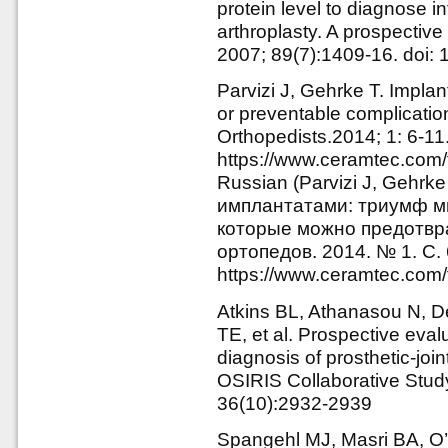
protein level to diagnose in
arthroplasty. A prospective
2007; 89(7):1409-16. doi:
Parvizi J, Gehrke T. Implan
or preventable complicati
Orthopedists.2014; 1: 6-1
https://www.ceramtec.com
Russian (Parvizi J, Gehr
имплантатами: триумф м
которые можно предотвр
ортопедов. 2014. № 1. С.
https://www.ceramtec.com
Atkins BL, Athanasou N, 
TE, et al. Prospective evalu
diagnosis of prosthetic-join
OSIRIS Collaborative Study
36(10):2932-2939
Spangehl MJ, Masri BA, O’