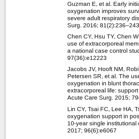
Guzman E, et al. Early ini
oxygenation improves survi
severe adult respiratory d
Surg. 2016; 81(2):236–24
Chen CY, Hsu TY, Chen W
use of extracorporeal mem
a national case control stu
97(36):e12223
Jacobs JV, Hooft NM, Rob
Petersen SR, et al. The u
oxygenation in blunt thorac
extracorporeal life: suppo
Acute Care Surg. 2015; 7
Lin CY, Tsai FC, Lee HA,
oxygenation support in pos
10-year single institutiona
2017; 96(6):e6067