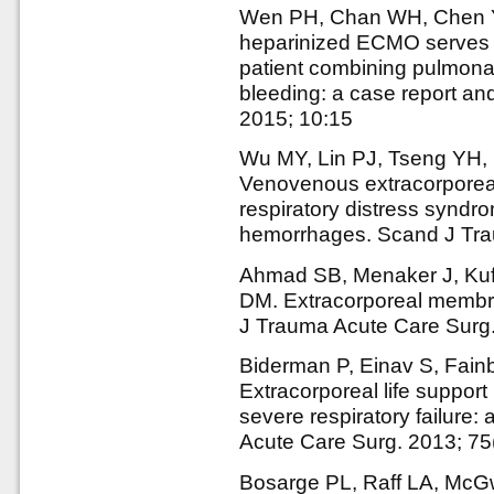
Wen PH, Chan WH, Chen Y
heparinized ECMO serves 
patient combining pulmona
bleeding: a case report and
2015; 10:15
Wu MY, Lin PJ, Tseng YH,
Venovenous extracorporeal 
respiratory distress syndrom
hemorrhages. Scand J Tr
Ahmad SB, Menaker J, Kufe
DM. Extracorporeal membran
J Trauma Acute Care Surg.
Biderman P, Einav S, Fainb
Extracorporeal life support 
severe respiratory failure:
Acute Care Surg. 2013; 7
Bosarge PL, Raff LA, McGwi