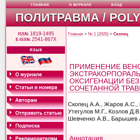
ГЛАВНАЯ
О ЖУРНАЛЕ
ВХОД
ПОЛИТРАВМА / POL
1819-1495
ISSN:
Главная
>
№ 1 (2020)
>
Скопец
2541-867X
E-ISSN:
ЯЗЫК
ПРИМЕНЕНИЕ ВЕН
ЭКСТРАКОРПОРАЛ
ОКСИГЕНАЦИИ БЕЗ
СОЧЕТАННОЙ ТРА
Скопец А.А., Жаров А.С.,
Утегулов М.Г., Козлов Д.В
Шевченко А.В., Барышев А
Аннотация