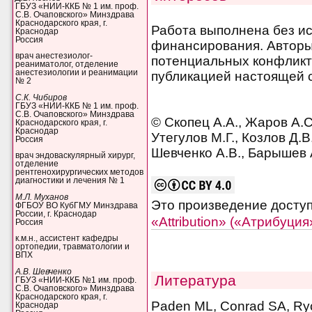
ГБУЗ «НИИ-ККБ № 1 им. проф.
С.В. Очаповского» Минздрава
Краснодарского края, г.
Работа выполнена без и
Краснодар
Россия
финансирования. Авторы 
врач анестезиолог-
потенциальных конфликт
реаниматолог, отделение
анестезиологии и реанимации
публикацией настоящей с
№ 2
С.К. Чибиров
ГБУЗ «НИИ-ККБ № 1 им. проф.
С.В. Очаповского» Минздрава
© Скопец А.А., Жаров А.С
Краснодарского края, г.
Краснодар
Утегулов М.Г., Козлов Д.В
Россия
Шевченко А.В., Барышев А
врач эндоваскулярный хирург,
отделение
рентгенохирургических методов
диагностики и лечения № 1
М.Л. Муханов
Это произведение досту
ФГБОУ ВО КубГМУ Минздрава
России, г. Краснодар
«Attribution» («Атрибуци
Россия
к.м.н., ассистент кафедры
ортопедии, травматологии и
ВПХ
А.В. Шевченко
Литература
ГБУЗ «НИИ-ККБ №1 им. проф.
С.В. Очаповского» Минздрава
Краснодарского края, г.
Paden ML, Conrad SA, Ryc
Краснодар