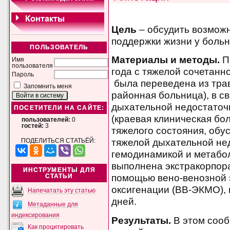
Цель
– обсудить возмож
поддержки жизни у боль
ПОЛЬЗОВАТЕЛЬ
Материалы и методы.
П
Имя
пользователя
года с тяжелой сочетанн
Пароль
была переведена из трав
Запомнить меня
районная больница), в с
дыхательной недостаточн
ПОСЕТИТЕЛИ НА САЙТЕ:
(краевая клиническая бол
пользователей:
0
гостей:
3
тяжелого состояния, обу
тяжелой дыхательной не
ПОДЕЛИТЬСЯ СТАТЬЁЙ:
гемодинамикой и метаб
выполнена экстракорпор
ИНСТРУМЕНТЫ ДЛЯ
помощью вено-венозной 
СТАТЬИ
оксигенации (ВВ-ЭКМО), 
Напечатать эту статью
дней.
Метаданные для
индексирования
Результаты.
В этом соо
Как процитировать