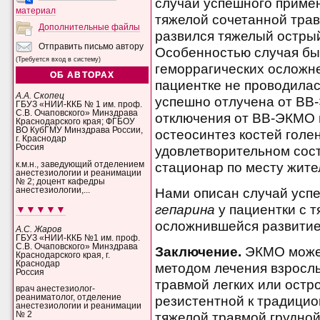
случай успешного приме
материал
тяжелой сочетанной трав
Дополнительные файлы
развился тяжелый остры
Отправить письмо автору
Особенностью случая был
(Требуется вход в систему)
геморрагических осложне
ОБ АВТОРАХ
пациентке не проводилас
А.А. Скопец
успешно отлучена от ВВ-
ГБУЗ «НИИ-ККБ № 1 им. проф.
С.В. Очаповского» Минздрава
отключения от ВВ-ЭКМО 
Краснодарского края; ФГБОУ
ВО КубГМУ Минздрава России,
остеосинтез костей голен
г. Краснодар
Россия
удовлетворительном сос
стационар по месту жите
к.м.н., заведующий отделением
анестезиологии и реанимации
№ 2; доцент кафедры
анестезиологии,...
Нами описан случай усп
гепарина
у пациентки с 
▼▼▼▼▼
осложнившейся развити
А.С. Жаров
ГБУЗ «НИИ-ККБ №1 им. проф.
С.В. Очаповского» Минздрава
Заключение.
ЭКМО може
Краснодарского края, г.
Краснодар
методом лечения взрослы
Россия
травмой легких или остр
врач анестезиолог-
реаниматолог, отделение
резистентной к традицио
анестезиологии и реанимации
№ 2
тяжелой травмой грудной