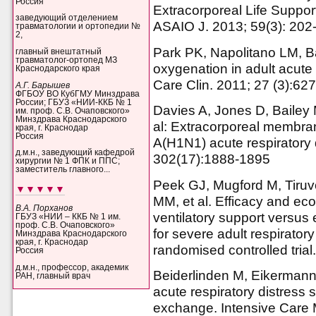
Россия
Extracorporeal Life Suppor
заведующий отделением
ASAIO J. 2013; 59(3): 202
травматологии и ортопедии №
2,
Park PK, Napolitano LM, B
главный внештатный
травматолог-ортопед МЗ
oxygenation in adult acute 
Краснодарского края
Care Clin. 2011; 27 (3):62
А.Г. Барышев
ФГБОУ ВО КубГМУ Минздрава
России; ГБУЗ «НИИ-ККБ № 1
Davies A, Jones D, Bailey 
им. проф. С.В. Очаповского»
Минздрава Краснодарского
al: Extracorporeal membra
края, г. Краснодар
Россия
A(H1N1) acute respiratory
д.м.н., заведующий кафедрой
302(17):1888-1895
хирургии № 1 ФПК и ППС;
заместитель главного...
Peek GJ, Mugford M, Tiruvo
▼▼▼▼▼
MM, et al. Efficacy and e
В.А. Порханов
ventilatory support versu
ГБУЗ «НИИ – ККБ № 1 им.
проф. С.В. Очаповского»
for severe adult respirator
Минздрава Краснодарского
края, г. Краснодар
randomised controlled tria
Россия
д.м.н., профессор, академик
Beiderlinden M, Eikermann 
РАН, главный врач
acute respiratory distress 
exchange. Intensive Care