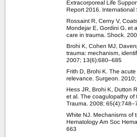
Extracorporeal Life Support
Report 2016. International
Rossaint R, Cerny V, Coat
Mondejar E, Gordini G, et 
care in trauma. Shock. 20
Brohi K, Cohen MJ, Davenp
trauma: mechanism, identifi
2007; 13(6):680–685
Frith D, Brohi K. The acute
relevance. Surgeon. 2010;
Hess JR, Brohi K, Dutton 
et al. The coagulopathy of
Trauma. 2008; 65(4):748–
White NJ. Mechanisms of 
Hematology Am Soc Hemat
663