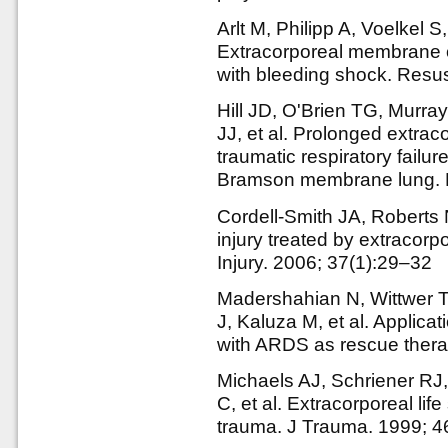
Arlt M, Philipp A, Voelkel S
Extracorporeal membrane o
with bleeding shock. Resus
Hill JD, O'Brien TG, Murr
JJ, et al. Prolonged extrac
traumatic respiratory failu
Bramson membrane lung. N
Cordell-Smith JA, Roberts 
injury treated by extraco
Injury. 2006; 37(1):29–32
Madershahian N, Wittwer T
J, Kaluza M, et al. Applica
with ARDS as rescue thera
Michaels AJ, Schriener RJ,
C, et al. Extracorporeal lif
trauma. J Trauma. 1999; 