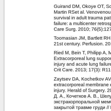
Guirand DM, Okoye OT, Sc
Martin RSet al. Venovenous
survival in adult trauma pa
failure: a multicenter retr
Care Surg. 2010; 76(5):1
Toomasian JM, Bartlett R
21st century. Perfusion. 20
Ried M, Bein T, Philipp A, M
Extracorporeal lung suppor
injury and acute lung failur
Crit Care. 2013; 17(3): R1
Zaytsev DA, Kochetkov AV,
extracorporeal membrane o
injury. Herald of Surgery.
Д. А., Кочетков А. В., Ше
экстракорпоральной мем
закрытой травме груди // 