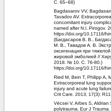
C. 65–68)
Bagdasarov VV, Bagdasaro
Tavadov AV. Extracorpore
concomitant injury complic
named after N.I. Pirogov. 2
https://doi.org/10.17116/h
(Багдасаров В. В., Багдас
М. В., Тавадов А. В. Эк
оксигенация при тяжелой
жировой эмболией // Хир
2018. № 10. С. 76-80.)
https://doi.org/10.17116/h
Ried M, Bein T, Philipp A, M
Extracorporeal lung suppor
injury and acute lung failur
Crit Care. 2013; 17(3): R1
Vécsei V, Arbes S, Aldrian S
polytrauma. Eur J Trauma.