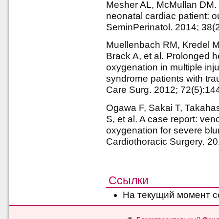
Mesher AL, McMullan DM. Ex
neonatal cardiac patient: 
SeminPerinatol. 2014; 38(
Muellenbach RM, Kredel M
Brack A, et al. Prolonged 
oxygenation in multiple inj
syndrome patients with tra
Care Surg. 2012; 72(5):1
Ogawa F, Sakai T, Takahas
S, et al. A case report: v
oxygenation for severe blun
Cardiothoracic Surgery. 20
Ссылки
На текущий момент с