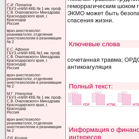
геморрагическим шоком 
С.И. Потапов
ГБУЗ «НИИ-ККБ № 1 им. проф.
ЭКМО может быть безоп
С.В. Очаповского» Минздрава
Краснодарского края, г.
спасения жизни.
Краснодар
Россия
врач анестезиолог-
реаниматолог, отделение
анестезиологии и реанимации
№ 2
Ключевые слова
Е.С. Афонин
ГБУЗ «НИИ-ККБ №1 им. проф.
С.В. Очаповского» Минздрава
сочетанная травма; ОРД
Краснодарского края, г.
Краснодар
антикоагуляция
Россия
врач анестезиолог-
реаниматолог, отделение
анестезиологии и реанимации
Полный текст:
№ 2
М.Г. Утегулов
ГБУЗ «НИИ-ККБ № 1 им. проф.
С.В. Очаповского» Минздрава
PDF
HTML
HTM
Краснодарского края, г.
Краснодар
Россия
врач анестезиолог-
реаниматолог, отделение
анестезиологии и реанимации
Информация о финанс
№ 2
интересов
Д.В. Козлов