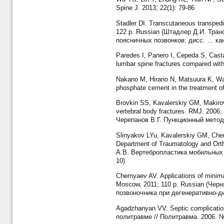
Spine J. 2013; 22(1): 79-86
Stadler DI. Transcutaneous transpedic
122 p. Russian (Штадлер Д.И. Тра
поясничных позвонков: дисc. … канд
Paredes I, Panero I, Cepeda S, Cast
lumbar spine fractures compared wit
Nakano M, Hirano N, Matsuura K, Wat
phosphate cement in the treatment of
Brovkin SS, Kavalerskiy GM, Makirov
vertebral body fractures. RMJ. 2006
Черепанов В.Г. Пункционный метод
Slinyakov LYu, Kavalerskiy GM, Chen
Department of Traumatology and Ort
А.В. Вертебропластика мобильных 
10)
Chernyaev AV. Applications of minimal
Moscow, 2011; 110 p. Russian (Че
позвоночника при дегенеративно-ди
Agadzhanyan VV. Septic complicatio
политравме // Политравма. 2006. №