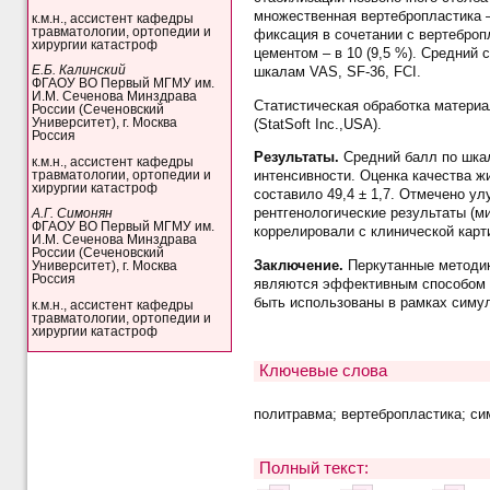
множественная вертебропластика –
к.м.н., ассистент кафедры
травматологии, ортопедии и
фиксация в сочетании с вертеброп
хирургии катастроф
цементом – в 10 (9,5 %). Средний 
Е.Б. Калинский
шкалам VAS, SF-36, FCI.
ФГАОУ ВО Первый МГМУ им.
И.М. Сеченова Минздрава
Статистическая обработка материал
России (Сеченовский
(StatSoft Inc.,USA).
Университет), г. Москва
Россия
Результаты.
Средний балл по шкал
к.м.н., ассистент кафедры
интенсивности. Оценка качества жи
травматологии, ортопедии и
хирургии катастроф
составило 49,4 ± 1,7. Отмечено у
рентгенологические результаты (ми
А.Г. Симонян
ФГАОУ ВО Первый МГМУ им.
коррелировали с клинической карт
И.М. Сеченова Минздрава
России (Сеченовский
Заключение.
Перкутанные методики
Университет), г. Москва
Россия
являются эффективным способом х
быть использованы в рамках симул
к.м.н., ассистент кафедры
травматологии, ортопедии и
хирургии катастроф
Ключевые слова
политравма; вертебропластика; си
Полный текст: