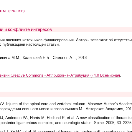
TML (ENGLISH)
и и конфликте интересов
ния внешних источников финансирования. Авторы заявляют об отсутстви
с публикацией настоящей статьи.
ипина М.М., Калинский Е.Б., Симонян А.Г., 2018
ензии Creative Commons «Attribution» («Атрибуция») 4.0 Всемирная
.
. Injures of the spinal cord and vertebral column. Moscow: Author’s Acade
овреждения спинного мозга и позвоночника М.: Авторская Академия, 2018
, Anderson PA, Harris M, Hedlund R, et al. A new classification of thoracolum
he posterior ligamentous complex, and neurologic status. Spine. 2005; 30: 232
 LJ, Xu HZ, et al. Management of hangman's fracture with percutaneous tran