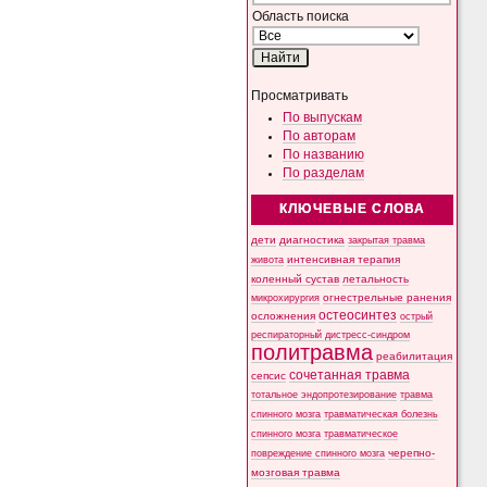
Область поиска
Просматривать
По выпускам
По авторам
По названию
По разделам
КЛЮЧЕВЫЕ СЛОВА
дети
диагностика
закрытая травма
интенсивная терапия
живота
коленный сустав
летальность
микрохирургия
огнестрельные ранения
остеосинтез
осложнения
острый
респираторный дистресс-синдром
политравма
реабилитация
сочетанная травма
сепсис
тотальное эндопротезирование
травма
спинного мозга
травматическая болезнь
спинного мозга
травматическое
черепно-
повреждение спинного мозга
мозговая травма