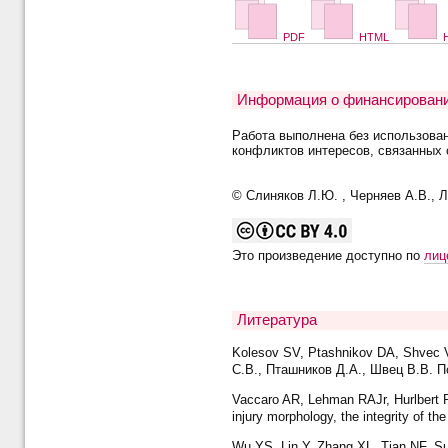
PDF
HTML
H
Информация о финансировани
Работа выполнена без использова
конфликтов интересов, связанных 
© Слиняков Л.Ю. , Черняев А.В., Л
Это произведение доступно по
лиц
Литература
Kolesov SV, Ptashnikov DA, Shvec VV
С.В., Пташников Д.А., Швец В.В. П
Vaccaro AR, Lehman RAJr, Hurlbert RJ
injury morphology, the integrity of t
Wu YS, Lin Y, Zhang XL, Tian NF, Sun