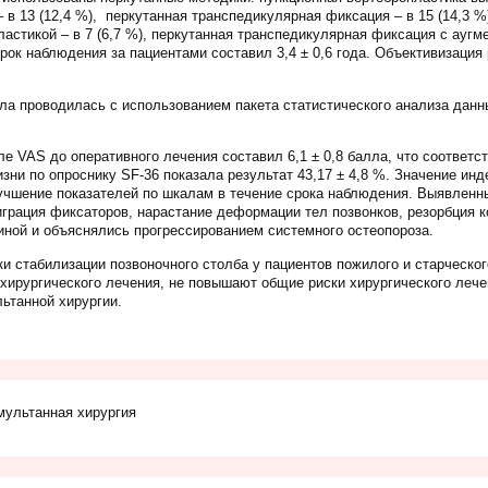
 в 13 (12,4 %), перкутанная транспедикулярная фиксация – в 15 (14,3 %
ластикой – в 7 (6,7 %), перкутанная транспедикулярная фиксация с ауг
срок наблюдения за пациентами составил 3,4 ± 0,6 года. Объективизация
а проводилась с использованием пакета статистического анализа данных 
е VAS до оперативного лечения составил 6,1 ± 0,8 балла, что соответс
зни по опроснику SF-36 показала результат 43,17 ± 4,8 %. Значение инд
лучшение показателей по шкалам в течение срока наблюдения. Выявленн
грация фиксаторов, нарастание деформации тел позвонков, резорбция ко
иной и объяснялись прогрессированием системного остеопороза.
 стабилизации позвоночного столба у пациентов пожилого и старческог
ирургического лечения, не повышают общие риски хирургического лечен
ьтанной хирургии.
мультанная хирургия