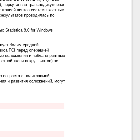
), перкутанная транспедикулярная
ментацией винтов системы костным
 результатов проводилась по
Statistica 8.0 for Windows
твует болям средней
екса FCI перед операцией
ые осложнения и неблагоприятные
стной ткани вокруг винтов) не
о возраста с политравмой
ия и развития осложнений, могут