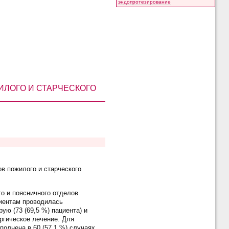
эндопротезирование
ЛОГО И СТАРЧЕСКОГО
в пожилого и старческого
о и поясничного отделов
циентам проводилась
ю (73 (69,5 %) пациента) и
ургическое лечение. Для
олнена в 60 (57,1 %) случаях,