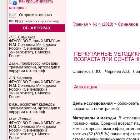
Как процитировать
материал
Отправить письмо
автору
(Требуется вход в систему)
Главная
>
№ 4 (2018)
>
Слиняков
ОБ АВТОРАХ
Л.Ю. Слиняков
ФГАОУ ВО Первый МГМУ им.
И.М. Сеченова Минздрава
России (Сеченовский
Университет), г. Москва
ПЕРКУТАННЫЕ МЕТОДИКИ
Россия
ВОЗРАСТА ПРИ СОЧЕТА
д.м.н., профессор кафедры
травматологии, ортопедии и
хирургии катастроф
Слиняков Л.Ю. , Черняев А.В., Лип
А.В. Черняев
ФГАОУ ВО Первый МГМУ им.
И.М. Сеченова Минздрава
Аннотация
России (Сеченовский
Университет), г. Москва
Россия
Цель исследования
– обосновать 
к.м.н., ассистент кафедры
травматологии, ортопедии и
возраста с политравмой.
хирургии катастроф
Материалы и методы.
В исследов
М.М. Липина
ФГАОУ ВО Первый МГМУ им.
позвоночника. Средний возраст па
И.М. Сеченова Минздрава
компьютерная томография, комплек
России (Сеченовский
третью (32 (30,5 %) пациента) сте
Университет), г. Москва
Россия
стабилизации позвоночного столба