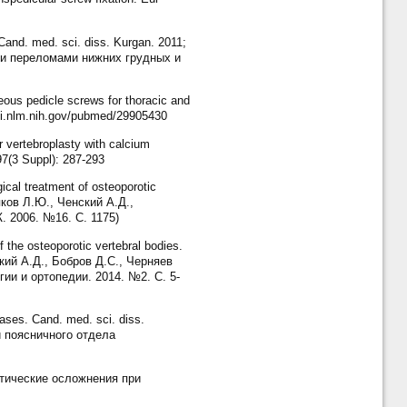
 Cand. med. sci. diss. Kurgan. 2011;
ми переломами нижних грудных и
ous pedicle screws for thoracic and
cbi.nlm.nih.gov/pubmed/29905430
 vertebroplasty with calcium
97(3 Suppl): 287-293
al treatment of osteoporotic
яков Л.Ю., Ченский А.Д.,
 2006. №16. С. 1175)
the osteoporotic vertebral bodies.
ский А.Д., Бобров Д.С., Черняев
и и ортопедии. 2014. №2. С. 5-
eases. Cand. med. sci. diss.
и поясничного отдела
ептические осложнения при