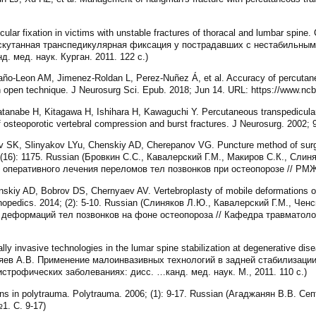
ular fixation in victims with unstable fractures of thoracal and lumbar spine.
нскутанная транспедикулярная фиксация у пострадавших с нестабильны
. мед. наук. Курган. 2011. 122 с.)
año-Leon AM, Jimenez-Roldan L, Perez-Nuñez Á, et al. Accuracy of percutane
h open technique. J Neurosurg Sci. Epub. 2018; Jun 14. URL: https://www.n
anabe H, Kitagawa H, Ishihara H, Kawaguchi Y. Percutaneous transpedicular
 osteoporotic vertebral compression and burst fractures. J Neurosurg. 2002; 
 SK, Slinyakov LYu, Chenskiy AD, Cherepanov VG. Puncture method of surgic
; (16): 1175. Russian (Бровкин С.С., Кавалерский Г.М., Макиров С.К., Слин
 оперативного лечения переломов тел позвонков при остеопорозе // РМЖ.
skiy AD, Bobrov DS, Chernyaev AV. Vertebroplasty of mobile deformations of 
hopedics. 2014; (2): 5-10. Russian (Слиняков Л.Ю., Кавалерский Г.М., Чен
деформаций тел позвонков на фоне остеопороза // Кафедра травматологи
ly invasive technologies in the lumar spine stabilization at degenerative dis
рняев А.В. Применение малоинвазивных технологий в задней стабилизаци
строфических заболеваниях: дисc. …канд. мед. наук. М., 2011. 110 с.)
ns in polytrauma. Polytrauma. 2006; (1): 9-17. Russian (Агаджанян В.В. С
1. С. 9-17)