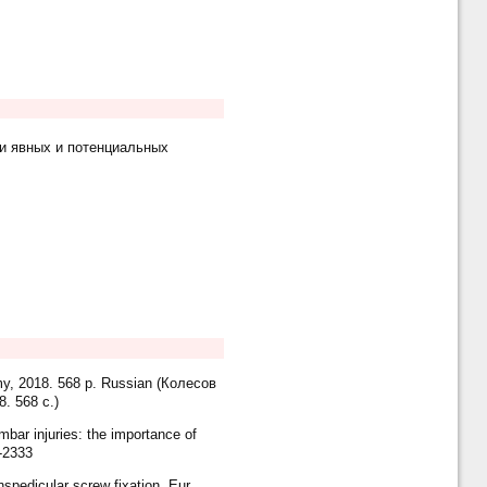
и явных и потенциальных
my, 2018. 568 p. Russian (Колесов
. 568 с.)
bar injuries: the importance of
5-2333
spedicular screw fixation. Eur