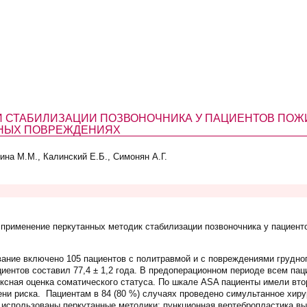
 СТАБИЛИЗАЦИИ ПОЗВОНОЧНИКА У ПАЦИЕНТОВ ПОЖИ
ННЫХ ПОВРЕЖДЕНИЯХ
ина М.М., Калинский Е.Б., Симонян А.Г.
применение перкутанных методик стабилизации позвоночника у пациенто
ание включено 105 пациентов с политравмой и с повреждениями грудног
циентов составил 77,4 ± 1,2 года. В предоперационном периоде всем па
сная оценка соматического статуса. По шкале ASA пациенты имели втору
пени риска. Пациентам в 84 (80 %) случаях проведено симультанное хир
 использованы перкутанные методики: пункционная вертебропластика вып