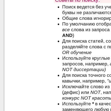
Поиск ведется без уч
буквы не различаютс
Общие слова игнори
По умолчанию отобра
все
слова из запроса 
AND
)
Для поиска статей, с
разделяйте слова с
OR обучение
Используйте круглые
запросов, например,
NOT диссертации)
Для поиска точного 
кавычки, например,
"
Исключайте слово из
(дефис) или
NOT
, на
конкурс NOT красот
Используйте
*
в качес
заменяющего любую 