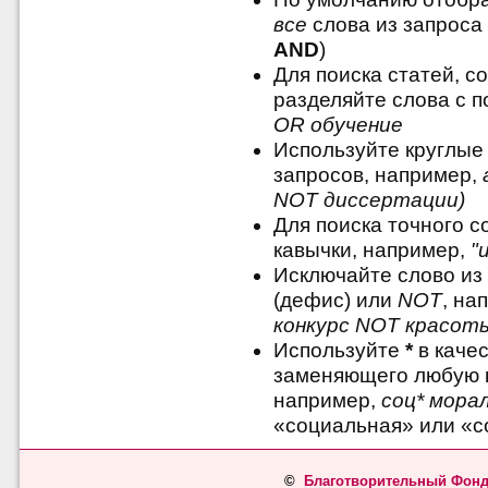
все
слова из запроса 
AND
)
Для поиска статей, с
разделяйте слова с
OR обучение
Используйте круглые
запросов, например,
NOT диссертации)
Для поиска точного 
кавычки, например,
"
Исключайте слово из
(дефис) или
NOT
, на
конкурс NOT красот
Используйте
*
в качес
заменяющего любую 
например,
соц* мора
«социальная» или «с
©
Благотворительный Фонд