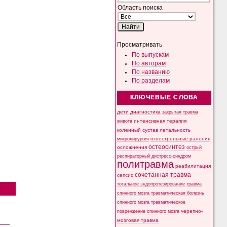
Область поиска
Просматривать
По выпускам
По авторам
По названию
По разделам
КЛЮЧЕВЫЕ СЛОВА
дети
диагностика
закрытая травма
интенсивная терапия
живота
коленный сустав
летальность
микрохирургия
огнестрельные ранения
остеосинтез
осложнения
острый
респираторный дистресс-синдром
политравма
реабилитация
сочетанная травма
сепсис
тотальное эндопротезирование
травма
спинного мозга
травматическая болезнь
спинного мозга
травматическое
черепно-
повреждение спинного мозга
мозговая травма