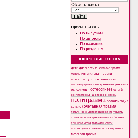
Область поиска
Просматривать
По выпускам
По авторам
По названию
По разделам
КЛЮЧЕВЫЕ СЛОВА
дети
диагностика
закрытая травма
интенсивная терапия
живота
коленный сустав
летальность
микрохирургия
огнестрельные ранения
остеосинтез
осложнения
острый
респираторный дистресс-синдром
политравма
реабилитация
сочетанная травма
сепсис
тотальное эндопротезирование
травма
спинного мозга
травматическая болезнь
спинного мозга
травматическое
черепно-
повреждение спинного мозга
мозговая травма